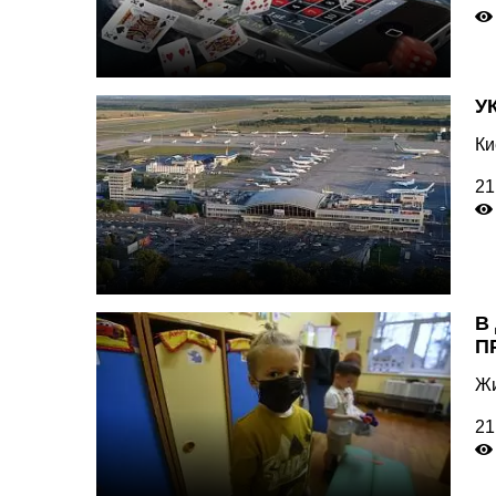
У
Ки
21
В
П
Жи
21