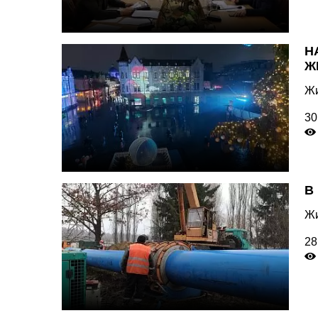
Н
Ж
Жи
30
В
Жи
28