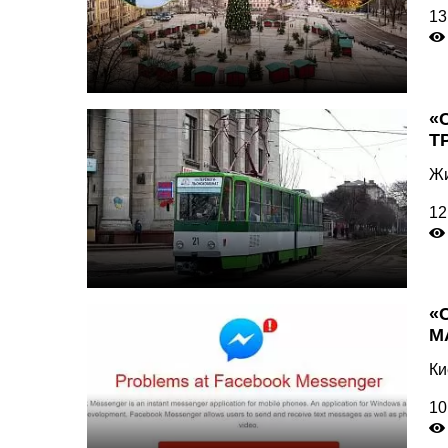
13
«
Т
Жи
12
«
М
Ки
10