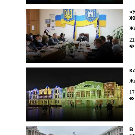
«
Ж
Жи
21
К
Жи
17
В