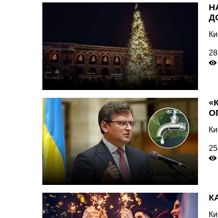
Н
Д
Ки
28
«
О
Ки
25
К
Ки