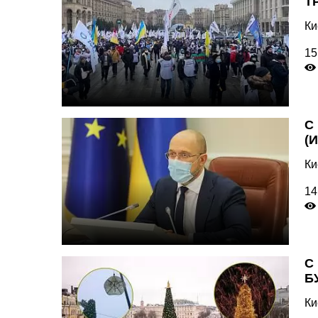
Т
Ки
15
С
(
Ки
14
С
Б
Ки