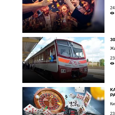
24
3
Жи
23
К
Р
Ки
23