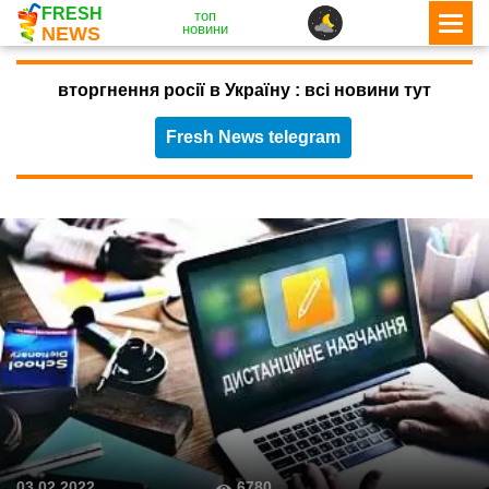
FRESH
топ
новини
NEWS
вторгнення росії в Україну : всі новини тут
Fresh News telegram
6780
03.02.2022