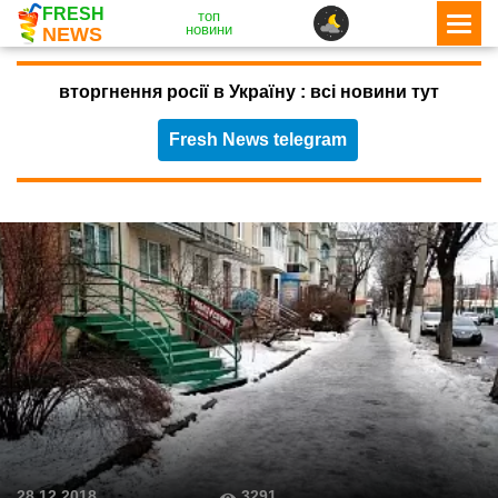
FRESH
топ
новини
NEWS
вторгнення росії в Україну : всі новини тут
Fresh News telegram
3291
28.12.2018