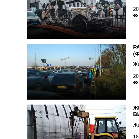
20
Р
(
Жи
20
Ж
В
Жи
18