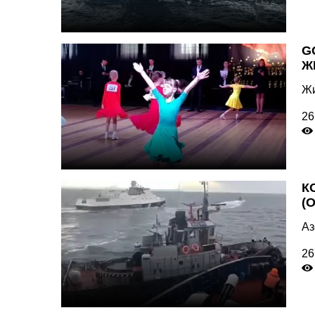
G
Ж
Жи
26
К
(
Аз
26