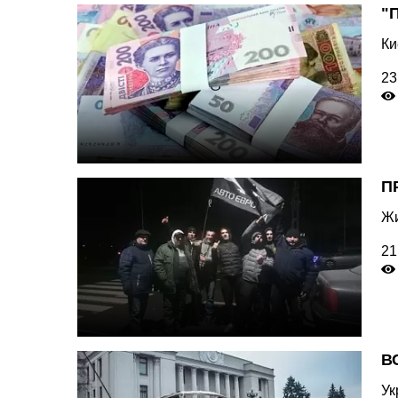
"
Ки
23
П
Жи
21
В
Ук