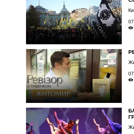
С
Ки
07
Р
Жи
07
Б
Г
Жи