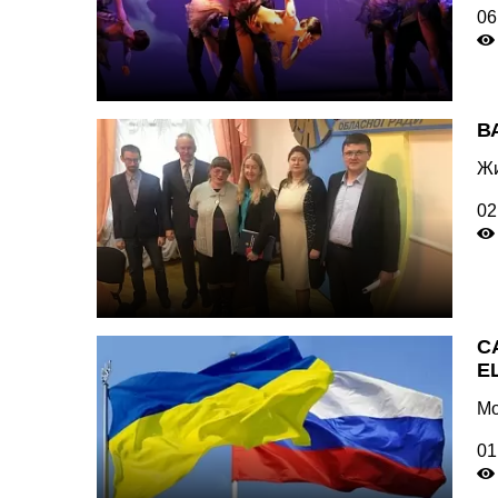
06
В
Жи
02
С
Е
Мо
01