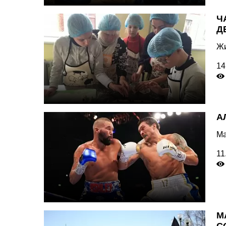
Ч
Д
Жи
14
А
Ма
11
М