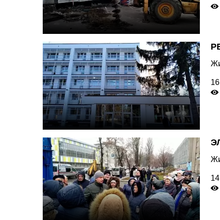
Р
Жи
16
Э
Жи
14