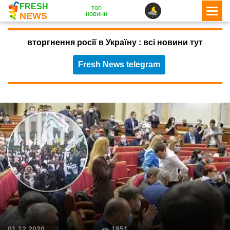
FRESH
топ
новини
NEWS
вторгнення росії в Україну : всі новини тут
Fresh News telegram
1851
01.12.2020