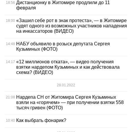
Дистанционку в Житомире продлили до 11
18:56
февраля
«Зашил себе рот в знак протеста», — в Житомире
18:00
судят одного из возможных участников нападения
на инкассаторов (ВИДЕО)
НАБУ объявило в розыск депутата Сергея
14:48
Кузьминых (ФОТО)
«12 миллионов отката», — видео получения
14:17
взятки нардепом Кузьминых и как действовала
схема? (ВИДЕО)
28.01.2022
Нардепа СН от Житомира Сергея Кузьминых
21:08
взяли на «горячем» — при получении взятки 558
тысяч гривен (ФОТО)
Как выбрать фонарик?
10:40