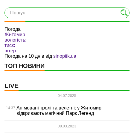
Погода
Житомир
вологість:
тиск:
вітер:
Погода на 10 днів від
sinoptik.ua
ТОП НОВИНИ
LIVE
04.07.2025
Анімовані тролі та велетні: у Житомирі
14:37
відкривають магічний Парк Легенд
08.03.2023