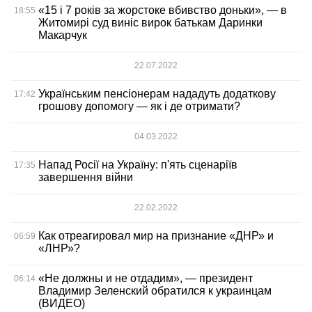
«15 і 7 років за жорстоке вбивство доньки», — в
18:55
Житомирі суд виніс вирок батькам Даринки
Макарчук
22.07.2022
Українським пенсіонерам нададуть додаткову
17:42
грошову допомогу — як і де отримати?
04.03.2022
Напад Росії на Україну: п'ять сценаріїв
17:35
завершення війни
22.02.2022
Как отреагировал мир на признание «ДНР» и
06:59
«ЛНР»?
«Не должны и не отдадим», — президент
06:14
Владимир Зеленский обратился к украинцам
(ВИДЕО)