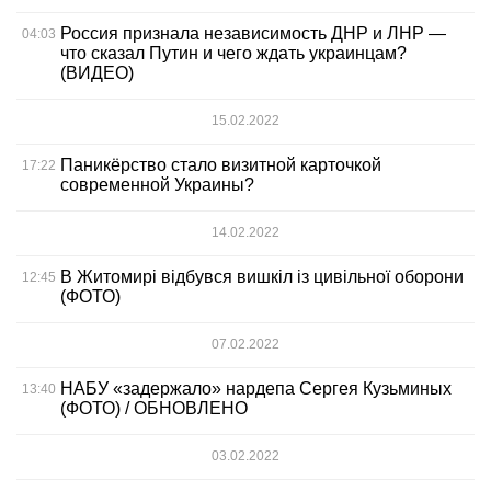
Россия признала независимость ДНР и ЛНР —
04:03
что сказал Путин и чего ждать украинцам?
(ВИДЕО)
15.02.2022
Паникёрство стало визитной карточкой
17:22
современной Украины?
14.02.2022
В Житомирі відбувся вишкіл із цивільної оборони
12:45
(ФОТО)
07.02.2022
НАБУ «задержало» нардепа Сергея Кузьминых
13:40
(ФОТО) / ОБНОВЛЕНО
03.02.2022