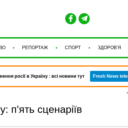
ВО
РЕПОРТАЖ
СПОРТ
ЗДОРОВ'Я
нення росії в Україну : всі новини тут
Fresh News tel
у: п'ять сценаріїв