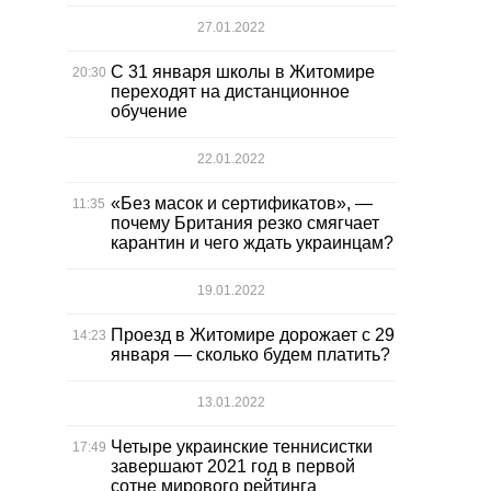
27.01.2022
С 31 января школы в Житомире
20:30
переходят на дистанционное
обучение
22.01.2022
«Без масок и сертификатов», —
11:35
почему Британия резко смягчает
карантин и чего ждать украинцам?
19.01.2022
Проезд в Житомире дорожает с 29
14:23
января — сколько будем платить?
13.01.2022
Четыре украинские теннисистки
17:49
завершают 2021 год в первой
сотне мирового рейтинга