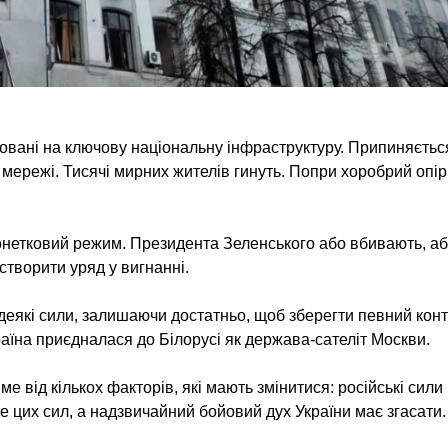
мовані на ключову національну інфраструктуру. Припиняєтьс
 мережі. Тисячі мирних жителів гинуть. Попри хоробрий опір,
онетковий режим. Президента Зеленського або вбивають, аб
 створити уряд у вигнанні.
деякі сили, залишаючи достатньо, щоб зберегти певний конт
раїна приєдналася до Білорусі як держава-сателіт Москви.
е від кількох факторів, які мають змінитися: російські сили
 цих сил, а надзвичайний бойовий дух України має згасати.