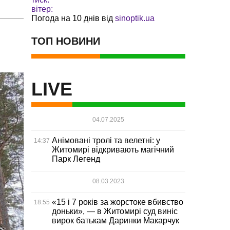
вітер:
Погода на 10 днів від
sinoptik.ua
ТОП НОВИНИ
LIVE
04.07.2025
Анімовані тролі та велетні: у
14:37
Житомирі відкривають магічний
Парк Легенд
08.03.2023
«15 і 7 років за жорстоке вбивство
18:55
доньки», — в Житомирі суд виніс
вирок батькам Даринки Макарчук