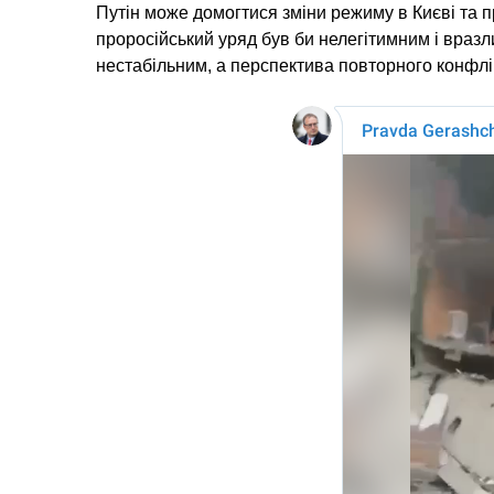
Путін може домогтися зміни режиму в Києві та пр
проросійський уряд був би нелегітимним і враз
нестабільним, а перспектива повторного конфлі