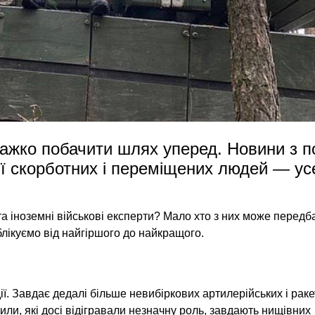
 важко побачити шлях уперед. Новини з п
ї скорботних і переміщених людей — ус
та іноземні військові експерти? Мало хто з них може передб
блікуємо від найгіршого до найкращого.
ії. Завдає дедалі більше невибіркових артилерійських і рак
 сили, які досі відігравали незначну роль, завдають нищівних