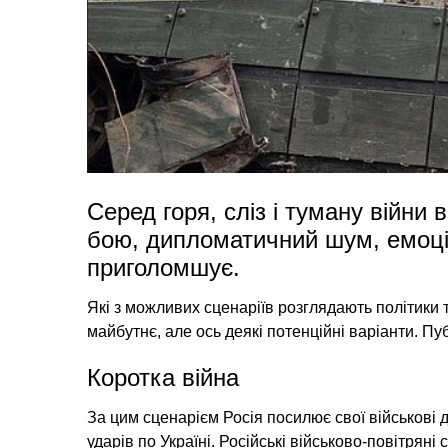
Серед горя, сліз і туману війни
бою, дипломатичний шум, емоці
приголомшує.
Які з можливих сценаріїв розглядають політики 
майбутнє, але ось деякі потенційні варіанти. Пу
Коротка війна
За цим сценарієм Росія посилює свої військові д
ударів по Україні. Російські військово-повітряні