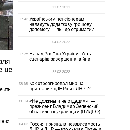
22.07.2022
Українським пенсіонерам
17:42
нададуть додаткову грошову
допомогу — як і де отримати?
04.03.2022
Напад Росії на Україну: п'ять
17:35
сценаріїв завершення війни
оля
е це
22.02.2022
Как отреагировал мир на
06:59
признание «ДНР» и «ЛНР»?
ачити
«Не должны и не отдадим», —
06:14
президент Владимир Зеленский
обратился к украинцам (ВИДЕО)
етних
Россия признала независимость
04:03
ДНР и ЛНР — что сказал Путин и