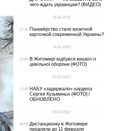
чего ждать украинцам? (ВИДЕО)
15.02.2022
Паникёрство стало визитной
17:22
карточкой современной Украины?
14.02.2022
В Житомирі відбувся вишкіл із
12:45
цивільної оборони (ФОТО)
07.02.2022
НАБУ «задержало» нардепа
13:40
Сергея Кузьминых (ФОТО) /
ОБНОВЛЕНО
03.02.2022
Дистанционку в Житомире
18:56
продлили до 11 февраля