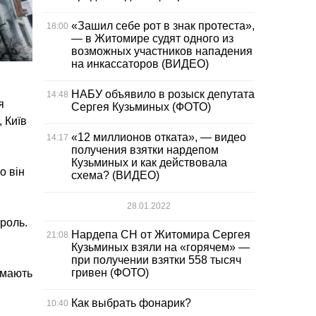
«Зашил себе рот в знак протеста»,
18:00
— в Житомире судят одного из
возможных участников нападения
на инкассаторов (ВИДЕО)
НАБУ объявило в розыск депутата
14:48
я
Сергея Кузьминых (ФОТО)
 Київ
«12 миллионов отката», — видео
14:17
получения взятки нардепом
Кузьминых и как действовала
о він
схема? (ВИДЕО)
28.01.2022
роль.
Нардепа СН от Житомира Сергея
21:08
Кузьминых взяли на «горячем» —
при получении взятки 558 тысяч
гривен (ФОТО)
 мають
Как выбрать фонарик?
10:40