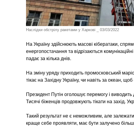
Наслідки обстрілу ракетами у Харкові _ 03/03/2022
На Україну здійснюють масові кібератаки, спря
енергопостачання та відрізаються комунікаційні
падає за кілька днів.
На зміну уряду приходить промосковський марі
тікає на Західну Україну, чи навіть за океан, щоб
Президент Путін оголошує перемогу і виводить 
Тисячі біженців продовжують тікати на захід. Ук
Такий результат не є неможливим, але залежатим
краще себе проявляти, має бути залучено більше