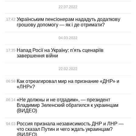
22.07.2022
Українським пенсіонерам нададуть додаткову
17:42
грошову допомогу — як і де отримати?
04.03.2022
Напад Росії на Україну: п'ять сценаріїв
17:35
завершення війни
22.02.2022
Как отреагировал мир на признание «ДНР» и
06:59
«ЛНР»?
«Не должны и не отдадим», — президент
06:14
Владимир Зеленский обратился к украинцам
(ВИДЕО)
Россия признала независимость ДНР и ЛНР —
04:03
что сказал Путин и чего ждать украинцам?
(ВИДЕО)