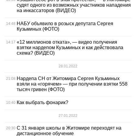
судят одного из возможных участников нападения
на инкассаторов (ВИДЕО)
НАБУ объявило в розыск депутата Сергея
14:48
Кузьминых (ФОТО)
«12 миллионов отката», — видео получения
14:17
взятки нардепом Кузьминых и как действовала
схема? (ВИДЕО)
28.01.2022
Нардепа СН от Житомира Сергея Кузьминых
21:08
взяли на «горячем» — при получении взятки 558
тысяч гривен (ФОТО)
Как выбрать фонарик?
10:40
27.01.2022
С 31 января школы в Житомире переходят на
20:30
дистанционное обучение