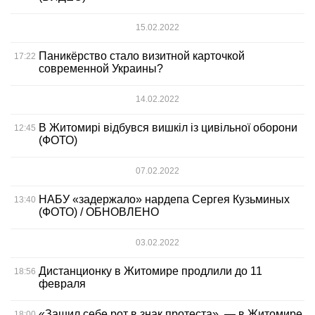
15.02.2022
Паникёрство стало визитной карточкой
17:22
современной Украины?
14.02.2022
В Житомирі відбувся вишкіл із цивільної оборони
12:45
(ФОТО)
07.02.2022
НАБУ «задержало» нардепа Сергея Кузьминых
13:40
(ФОТО) / ОБНОВЛЕНО
03.02.2022
Дистанционку в Житомире продлили до 11
18:56
февраля
«Зашил себе рот в знак протеста», — в Житомире
18:00