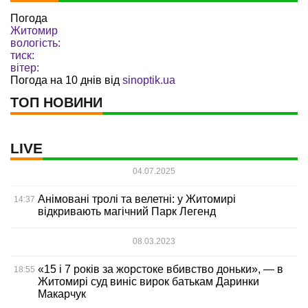
Погода
Житомир
вологість:
тиск:
вітер:
Погода на 10 днів від
sinoptik.ua
ТОП НОВИНИ
LIVE
04.07.2025
Анімовані тролі та велетні: у Житомирі
14:37
відкривають магічний Парк Легенд
08.03.2023
«15 і 7 років за жорстоке вбивство доньки», — в
18:55
Житомирі суд виніс вирок батькам Даринки
Макарчук