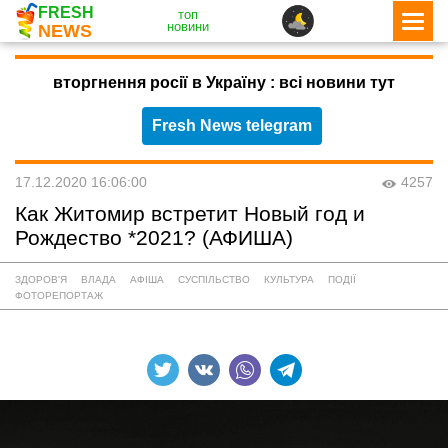
FRESH
топ
новини
NEWS
вторгнення росії в Україну : всі новини тут
Fresh News telegram
17.12.2020 16:06:00
4257
Как Житомир встретит Новый год и
Рождество *2021? (АФИША)
ЗДОРОВ'Я
ВЛАДА
АФІША
СУСПІЛЬСТВО
КУЛЬТУРА
ПОДІЇ
ФОТОРЕПОРТАЖ