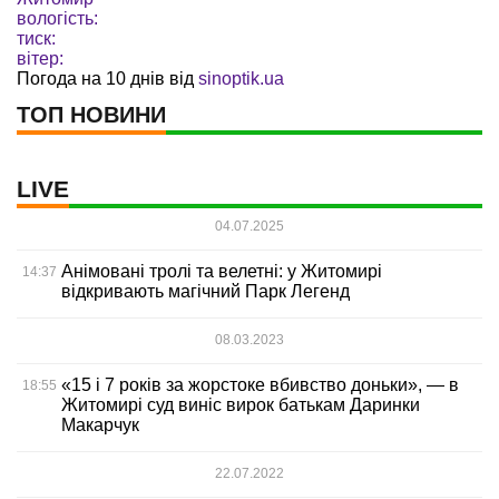
вологість:
тиск:
вітер:
Погода на 10 днів від
sinoptik.ua
ТОП НОВИНИ
LIVE
04.07.2025
Анімовані тролі та велетні: у Житомирі
14:37
відкривають магічний Парк Легенд
08.03.2023
«15 і 7 років за жорстоке вбивство доньки», — в
18:55
Житомирі суд виніс вирок батькам Даринки
Макарчук
22.07.2022