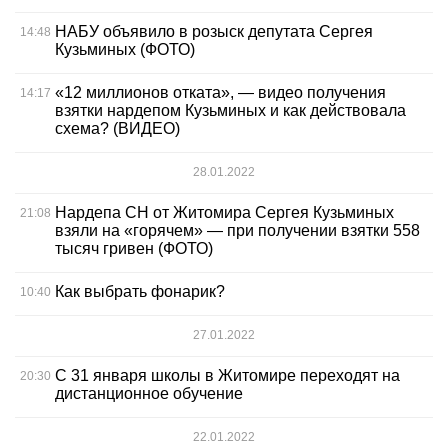
НАБУ объявило в розыск депутата Сергея
14:48
Кузьминых (ФОТО)
«12 миллионов отката», — видео получения
14:17
взятки нардепом Кузьминых и как действовала
схема? (ВИДЕО)
28.01.2022
Нардепа СН от Житомира Сергея Кузьминых
21:08
взяли на «горячем» — при получении взятки 558
тысяч гривен (ФОТО)
Как выбрать фонарик?
10:40
27.01.2022
С 31 января школы в Житомире переходят на
20:30
дистанционное обучение
22.01.2022