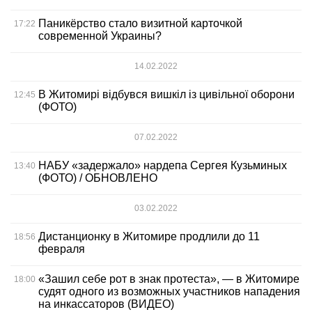
Паникёрство стало визитной карточкой
17:22
современной Украины?
14.02.2022
В Житомирі відбувся вишкіл із цивільної оборони
12:45
(ФОТО)
07.02.2022
НАБУ «задержало» нардепа Сергея Кузьминых
13:40
(ФОТО) / ОБНОВЛЕНО
03.02.2022
Дистанционку в Житомире продлили до 11
18:56
февраля
«Зашил себе рот в знак протеста», — в Житомире
18:00
судят одного из возможных участников нападения
на инкассаторов (ВИДЕО)