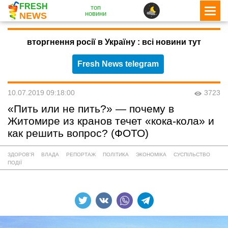
FRESH
топ
новини
NEWS
вторгнення росії в Україну : всі новини тут
Fresh News telegram
10.07.2019 09:18:00
3723
«Пить или не пить?» — почему в
Житомире из кранов течет «кока-кола» и
как решить вопрос? (ФОТО)
ЗДОРОВ'Я
ВЛАДА
РЕПОРТАЖ
ПОЛІТИКА
ЭКОНОМІКА
СУСПІЛЬСТВО
ПОДІЇ