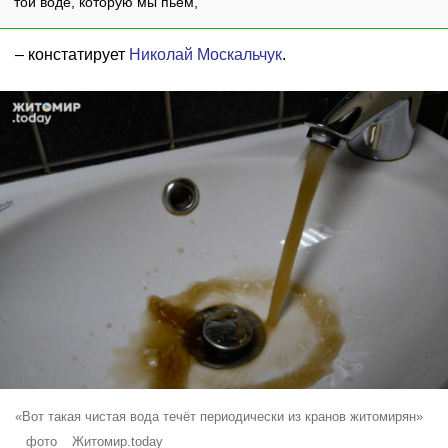
той воде, которую мы пьём,
– констатирует
Николай Москальчук
.
«Вот такая чистая вода течёт периодически из кранов житомирян»
_ фото _ Житомир.today