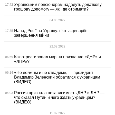
Українським пенсіонерам нададуть додаткову
17:42
грошову допомогу — як і де отримати?
04.03.2022
Напад Росії на Україну: п'ять сценаріїв
17:35
завершення війни
22.02.2022
Как отреагировал мир на признание «ДНР» и
06:59
«ЛНР»?
«Не должны и не отдадим», — президент
06:14
Владимир Зеленский обратился к украинцам
(ВИДЕО)
Россия признала независимость ДНР и ЛНР —
04:03
что сказал Путин и чего ждать украинцам?
(ВИДЕО)
15.02.2022