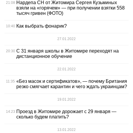
Нардепа СН от Житомира Сергея Кузьминых
21:08
взяли на «горячем» — при получении взятки 558
тысяч гривен (ФОТО)
Как выбрать фонарик?
10:40
27.01.2022
С 31 января школы в Житомире переходят на
20:30
дистанционное обучение
22.01.2022
«Без масок и сертификатов», — почему Британия
11:35
резко смягчает карантин и чего ждать украинцам?
19.01.2022
Проезд в Житомире дорожает с 29 января —
14:23
сколько будем платить?
13.01.2022