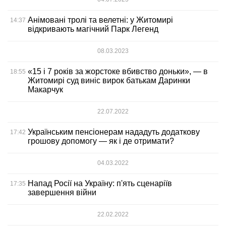
Анімовані тролі та велетні: у Житомирі
14:37
відкривають магічний Парк Легенд
08.03.2023
«15 і 7 років за жорстоке вбивство доньки», — в
18:55
Житомирі суд виніс вирок батькам Даринки
Макарчук
22.07.2022
Українським пенсіонерам нададуть додаткову
17:42
грошову допомогу — як і де отримати?
04.03.2022
Напад Росії на Україну: п'ять сценаріїв
17:35
завершення війни
22.02.2022