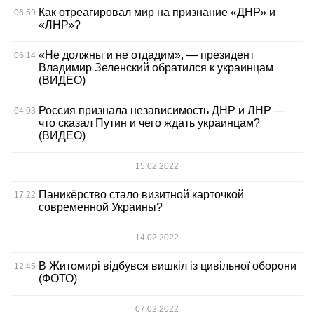
Как отреагировал мир на признание «ДНР» и
06:59
«ЛНР»?
«Не должны и не отдадим», — президент
06:14
Владимир Зеленский обратился к украинцам
(ВИДЕО)
Россия признала независимость ДНР и ЛНР —
04:03
что сказал Путин и чего ждать украинцам?
(ВИДЕО)
15.02.2022
Паникёрство стало визитной карточкой
17:22
современной Украины?
14.02.2022
В Житомирі відбувся вишкіл із цивільної оборони
12:45
(ФОТО)
07.02.2022