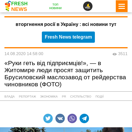
FRESH
топ
новини
NEWS
вторгнення росії в Україну : всі новини тут
Fresh News telegram
14.08.2020 14:58:00
3511
«Руки геть від підприємців!», — в
Житомире люди просят защитить
Брусиловский маслозавод от рейдерства
чиновников (ФОТО)
ВЛАДА
РЕПОРТАЖ
ЭКОНОМІКА
PR
СУСПІЛЬСТВО
ПОДІЇ