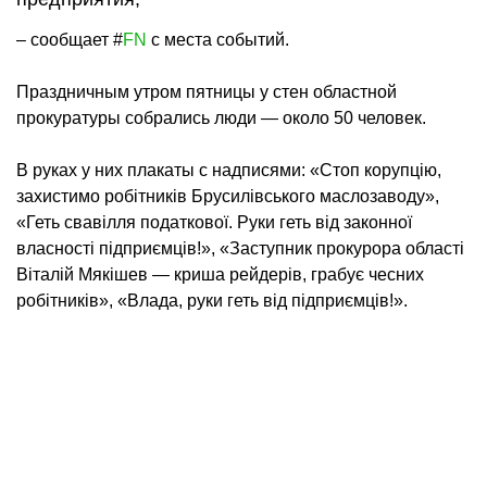
– сообщает #
FN
с места событий.
Праздничным утром пятницы у стен областной
прокуратуры собрались люди — около 50 человек.
В руках у них плакаты с надписями: «Стоп корупцію,
захистимо робітників Брусилівського маслозаводу»,
«Геть свавілля податкової. Руки геть від законної
власності підприємців!», «Заступник прокурора області
Віталій Мякішев — криша рейдерів, грабує чесних
робітників», «Влада, руки геть від підприємців!».