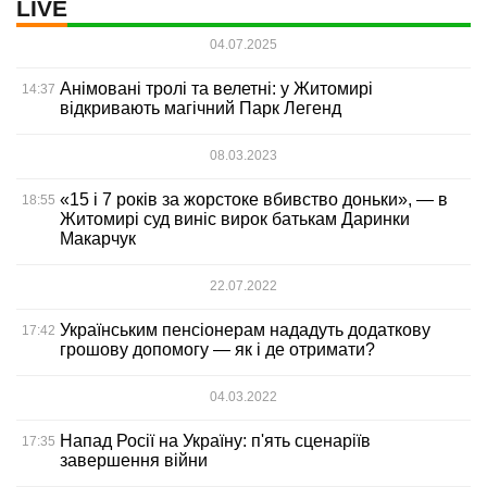
LIVE
04.07.2025
Анімовані тролі та велетні: у Житомирі
14:37
відкривають магічний Парк Легенд
08.03.2023
«15 і 7 років за жорстоке вбивство доньки», — в
18:55
Житомирі суд виніс вирок батькам Даринки
Макарчук
22.07.2022
Українським пенсіонерам нададуть додаткову
17:42
грошову допомогу — як і де отримати?
04.03.2022
Напад Росії на Україну: п'ять сценаріїв
17:35
завершення війни