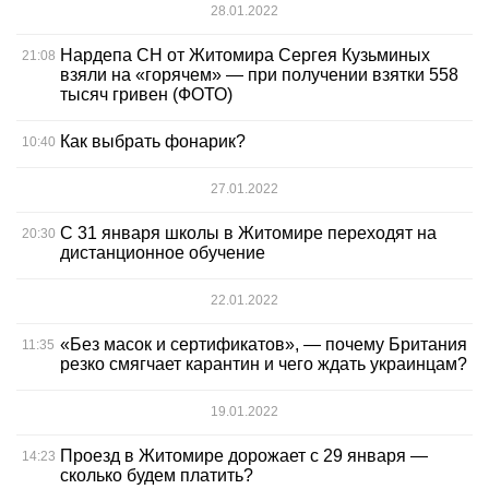
28.01.2022
Нардепа СН от Житомира Сергея Кузьминых
21:08
взяли на «горячем» — при получении взятки 558
тысяч гривен (ФОТО)
Как выбрать фонарик?
10:40
27.01.2022
С 31 января школы в Житомире переходят на
20:30
дистанционное обучение
22.01.2022
«Без масок и сертификатов», — почему Британия
11:35
резко смягчает карантин и чего ждать украинцам?
19.01.2022
Проезд в Житомире дорожает с 29 января —
14:23
сколько будем платить?