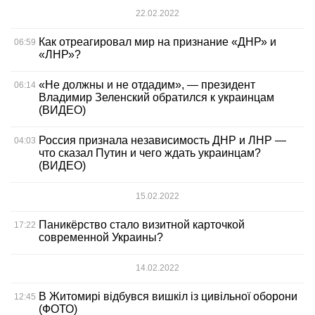
22.02.2022
Как отреагировал мир на признание «ДНР» и
06:59
«ЛНР»?
«Не должны и не отдадим», — президент
06:14
Владимир Зеленский обратился к украинцам
(ВИДЕО)
Россия признала независимость ДНР и ЛНР —
04:03
что сказал Путин и чего ждать украинцам?
(ВИДЕО)
15.02.2022
Паникёрство стало визитной карточкой
17:22
современной Украины?
14.02.2022
В Житомирі відбувся вишкіл із цивільної оборони
12:45
(ФОТО)