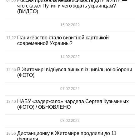
Россия признала независимость ДНР и ЛНР —
04:03
что сказал Путин и чего ждать украинцам?
(ВИДЕО)
15.02.2022
Паникёрство стало визитной карточкой
17:22
современной Украины?
14.02.2022
В Житомирі відбувся вишкіл із цивільної оборони
12:45
(ФОТО)
07.02.2022
НАБУ «задержало» нардепа Сергея Кузьминых
13:40
(ФОТО) / ОБНОВЛЕНО
03.02.2022
Дистанционку в Житомире продлили до 11
18:56
февраля