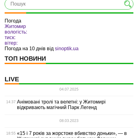
Погода
Житомир
вологість:
тиск:
вітер:
Погода на 10 днів від
sinoptik.ua
ТОП НОВИНИ
LIVE
04.07.2025
Анімовані тролі та велетні: у Житомирі
14:37
відкривають магічний Парк Легенд
08.03.2023
«15 і 7 років за жорстоке вбивство доньки», — в
18:55