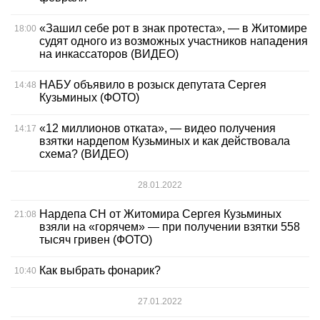
«Зашил себе рот в знак протеста», — в Житомире
18:00
судят одного из возможных участников нападения
на инкассаторов (ВИДЕО)
НАБУ объявило в розыск депутата Сергея
14:48
Кузьминых (ФОТО)
«12 миллионов отката», — видео получения
14:17
взятки нардепом Кузьминых и как действовала
схема? (ВИДЕО)
28.01.2022
Нардепа СН от Житомира Сергея Кузьминых
21:08
взяли на «горячем» — при получении взятки 558
тысяч гривен (ФОТО)
Как выбрать фонарик?
10:40
27.01.2022