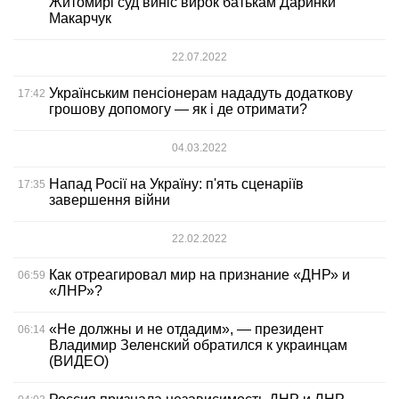
Житомирі суд виніс вирок батькам Даринки
Макарчук
22.07.2022
Українським пенсіонерам нададуть додаткову
17:42
грошову допомогу — як і де отримати?
04.03.2022
Напад Росії на Україну: п'ять сценаріїв
17:35
завершення війни
22.02.2022
Как отреагировал мир на признание «ДНР» и
06:59
«ЛНР»?
«Не должны и не отдадим», — президент
06:14
Владимир Зеленский обратился к украинцам
(ВИДЕО)