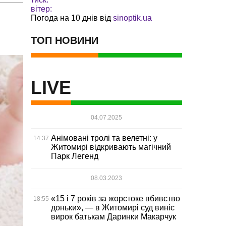
вітер:
Погода на 10 днів від
sinoptik.ua
ТОП НОВИНИ
LIVE
04.07.2025
Анімовані тролі та велетні: у
14:37
Житомирі відкривають магічний
Парк Легенд
08.03.2023
«15 і 7 років за жорстоке вбивство
18:55
доньки», — в Житомирі суд виніс
вирок батькам Даринки Макарчук