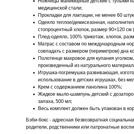
Ножницы маникюрные детские с тупыми н
медицинской стали;
Прокладки для лактации, не менее 60 штук
Одеяло теплое/демисезонная, наполнител
стопроцентный хлопок, размер 90×120 см (
Плед-одеяло, 100% трикотаж, хлопок, разм
Матрас с составом по международным нор
совпадать с размером (периметром) дна к
Полотенце махровое для купания уголком,
произведенный из натурального материал
Игрушка-погремушка развивающая, изготов
использование в детских игрушках, без ме
Крем с содержанием ланолина 100%;
Жидкое мыло-шампунь детский с дозатором,
запаха, 500 мл;
Весь комплект должен быть упакован в кор
Бэби-бокс - адресная безвозвратная социальная
родители, родственники или патронатные вос