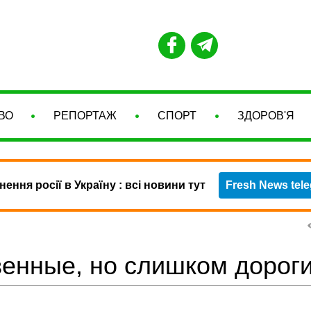
ВО
РЕПОРТАЖ
СПОРТ
ЗДОРОВ'Я
нення росії в Україну : всі новини тут
Fresh News tel
енные, но слишком дорог