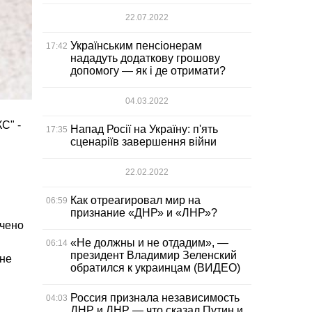
22.07.2022
Українським пенсіонерам
17:42
нададуть додаткову грошову
допомогу — як і де отримати?
04.03.2022
С" -
Напад Росії на Україну: п'ять
17:35
сценаріїв завершення війни
22.02.2022
Как отреагировал мир на
06:59
признание «ДНР» и «ЛНР»?
учено
«Не должны и не отдадим», —
06:14
президент Владимир Зеленский
 не
обратился к украинцам (ВИДЕО)
Россия признала независимость
04:03
ДНР и ЛНР — что сказал Путин и