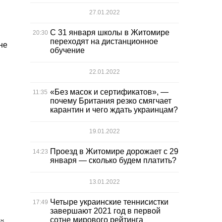
27.01.2022
С 31 января школы в Житомире
20:30
переходят на дистанционное
не
обучение
22.01.2022
«Без масок и сертификатов», —
11:35
почему Британия резко смягчает
карантин и чего ждать украинцам?
19.01.2022
Проезд в Житомире дорожает с 29
14:23
января — сколько будем платить?
13.01.2022
Четыре украинские теннисистки
17:49
завершают 2021 год в первой
сотне мирового рейтинга