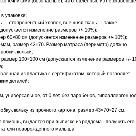
аконечниками (безопасные), изготовленные из нержавеющ
 в упаковке;
ь — стопроцентный хлопок, внешняя ткань — также
допускается изменение размеров +/- 10%);
ер 60×80 см (допускается изменение размеров +/- 10%);
мам, размер 42×70. Размер матраса (периметр) должно
оробки-люльки;
 размер 100×100 см (допускается изменение размеров +/- 1
а;
ленная из пластика с сертификатом, который позволяет
лких деталей;
 универсальное, от 0 лет, без парабенов, гипоаллергенное
обку-люльку из прочного картона, размер 43×70×27 см.
 помощь, выдаётся при выписке из роддома - получить его 
питатели новорожденного малыша.