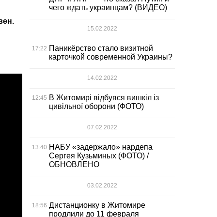
чего ждать украинцам? (ВИДЕО)
вен.
15.02.2022
Паникёрство стало визитной
17:22
карточкой современной Украины?
14.02.2022
В Житомирі відбувся вишкіл із
12:45
цивільної оборони (ФОТО)
07.02.2022
НАБУ «задержало» нардепа
13:40
Сергея Кузьминых (ФОТО) /
ОБНОВЛЕНО
03.02.2022
Дистанционку в Житомире
18:56
продлили до 11 февраля