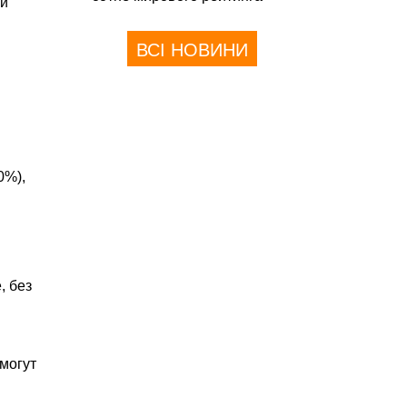
ей
ВСІ НОВИНИ
0%),
, без
могут