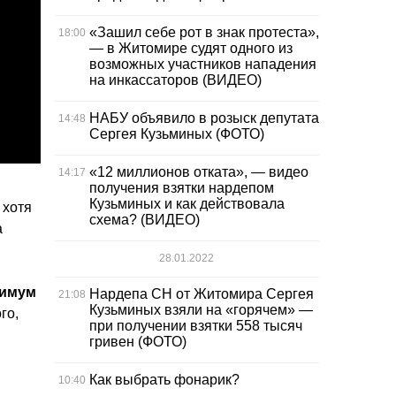
«Зашил себе рот в знак протеста»,
18:00
— в Житомире судят одного из
возможных участников нападения
на инкассаторов (ВИДЕО)
НАБУ объявило в розыск депутата
14:48
Сергея Кузьминых (ФОТО)
«12 миллионов отката», — видео
14:17
получения взятки нардепом
Кузьминых и как действовала
 хотя
схема? (ВИДЕО)
а
28.01.2022
симум
Нардепа СН от Житомира Сергея
21:08
Кузьминых взяли на «горячем» —
го,
при получении взятки 558 тысяч
гривен (ФОТО)
Как выбрать фонарик?
10:40