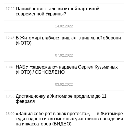
Паникёрство стало визитной карточкой
17:22
современной Украины?
14.02.2022
В Житомирі відбувся вишкіл із цивільної оборони
12:45
(ФОТО)
07.02.2022
НАБУ «задержало» нардепа Сергея Кузьминых
13:40
(ФОТО) / ОБНОВЛЕНО
03.02.2022
Дистанционку в Житомире продлили до 11
18:56
февраля
«Зашил себе рот в знак протеста», — в Житомире
18:00
судят одного из возможных участников нападения
на инкассаторов (ВИДЕО)