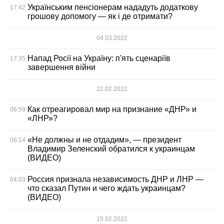
Українським пенсіонерам нададуть додаткову
17:42
грошову допомогу — як і де отримати?
04.03.2022
Напад Росії на Україну: п'ять сценаріїв
17:35
завершення війни
22.02.2022
Как отреагировал мир на признание «ДНР» и
06:59
«ЛНР»?
«Не должны и не отдадим», — президент
06:14
Владимир Зеленский обратился к украинцам
(ВИДЕО)
Россия признала независимость ДНР и ЛНР —
04:03
что сказал Путин и чего ждать украинцам?
(ВИДЕО)
15.02.2022