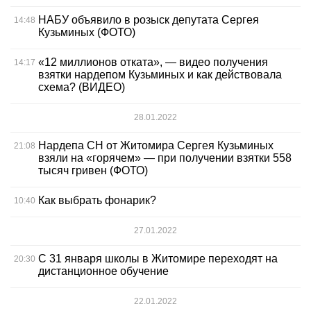
НАБУ объявило в розыск депутата Сергея
14:48
Кузьминых (ФОТО)
«12 миллионов отката», — видео получения
14:17
взятки нардепом Кузьминых и как действовала
схема? (ВИДЕО)
28.01.2022
Нардепа СН от Житомира Сергея Кузьминых
21:08
взяли на «горячем» — при получении взятки 558
тысяч гривен (ФОТО)
Как выбрать фонарик?
10:40
27.01.2022
С 31 января школы в Житомире переходят на
20:30
дистанционное обучение
22.01.2022