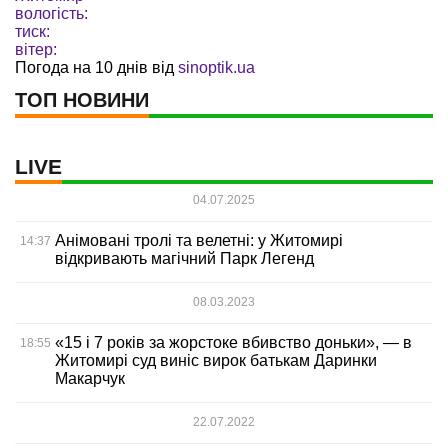
вологість:
тиск:
вітер:
Погода на 10 днів від
sinoptik.ua
ТОП НОВИНИ
LIVE
04.07.2025
Анімовані тролі та велетні: у Житомирі
14:37
відкривають магічний Парк Легенд
08.03.2023
«15 і 7 років за жорстоке вбивство доньки», — в
18:55
Житомирі суд виніс вирок батькам Даринки
Макарчук
22.07.2022