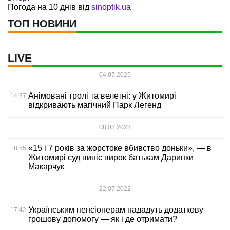
Погода на 10 днів від
sinoptik.ua
ТОП НОВИНИ
LIVE
04.07.2025
Анімовані тролі та велетні: у Житомирі
14:37
відкривають магічний Парк Легенд
08.03.2023
«15 і 7 років за жорстоке вбивство доньки», — в
18:55
Житомирі суд виніс вирок батькам Даринки
Макарчук
22.07.2022
Українським пенсіонерам нададуть додаткову
17:42
грошову допомогу — як і де отримати?