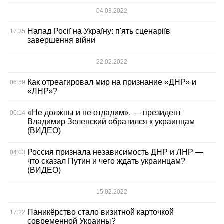
04.03.2022
Напад Росії на Україну: п'ять сценаріїв
17:35
завершення війни
22.02.2022
Как отреагировал мир на признание «ДНР» и
06:59
«ЛНР»?
«Не должны и не отдадим», — президент
06:14
Владимир Зеленский обратился к украинцам
(ВИДЕО)
Россия признала независимость ДНР и ЛНР —
04:03
что сказал Путин и чего ждать украинцам?
(ВИДЕО)
15.02.2022
Паникёрство стало визитной карточкой
17:22
современной Украины?