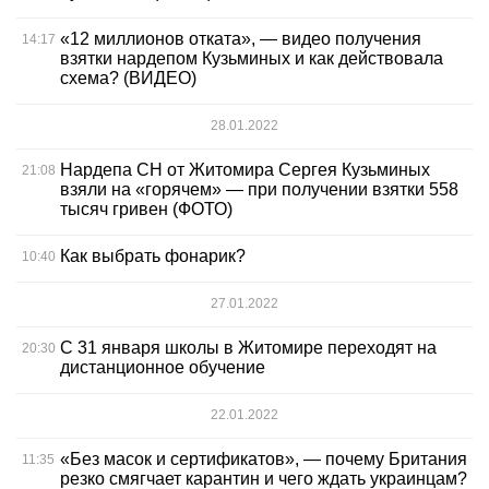
«12 миллионов отката», — видео получения
14:17
взятки нардепом Кузьминых и как действовала
схема? (ВИДЕО)
28.01.2022
Нардепа СН от Житомира Сергея Кузьминых
21:08
взяли на «горячем» — при получении взятки 558
тысяч гривен (ФОТО)
Как выбрать фонарик?
10:40
27.01.2022
С 31 января школы в Житомире переходят на
20:30
дистанционное обучение
22.01.2022
«Без масок и сертификатов», — почему Британия
11:35
резко смягчает карантин и чего ждать украинцам?