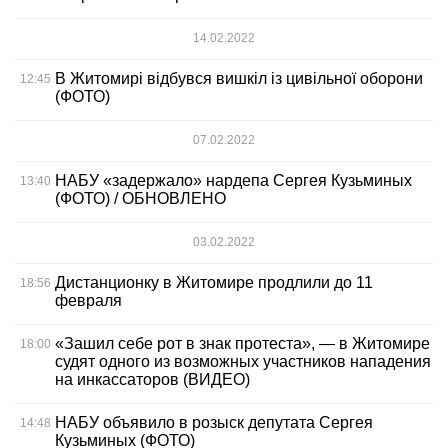
14.02.2022
В Житомирі відбувся вишкіл із цивільної оборони
12:45
(ФОТО)
07.02.2022
НАБУ «задержало» нардепа Сергея Кузьминых
13:40
(ФОТО) / ОБНОВЛЕНО
03.02.2022
Дистанционку в Житомире продлили до 11
18:56
февраля
«Зашил себе рот в знак протеста», — в Житомире
18:00
судят одного из возможных участников нападения
на инкассаторов (ВИДЕО)
НАБУ объявило в розыск депутата Сергея
14:48
Кузьминых (ФОТО)