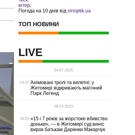
вітер:
Погода на 10 днів від
sinoptik.ua
ТОП НОВИНИ
LIVE
04.07.2025
Анімовані тролі та велетні: у
14:37
Житомирі відкривають магічний
Парк Легенд
08.03.2023
«15 і 7 років за жорстоке вбивство
18:55
доньки», — в Житомирі суд виніс
вирок батькам Даринки Макарчук