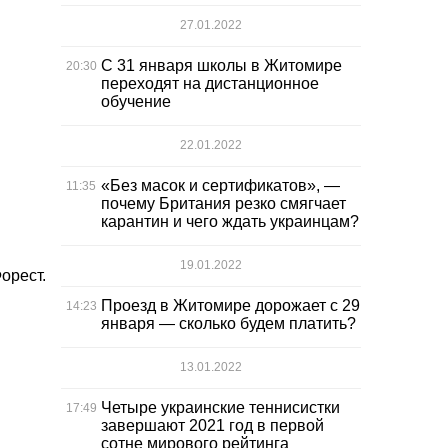
27.01.2022
С 31 января школы в Житомире
20:30
переходят на дистанционное
обучение
22.01.2022
«Без масок и сертификатов», —
11:35
почему Британия резко смягчает
карантин и чего ждать украинцам?
19.01.2022
орест.
Проезд в Житомире дорожает с 29
14:23
января — сколько будем платить?
13.01.2022
Четыре украинские теннисистки
17:49
завершают 2021 год в первой
сотне мирового рейтинга