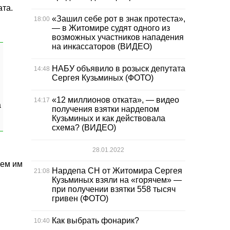
ата.
«Зашил себе рот в знак протеста»,
18:00
— в Житомире судят одного из
возможных участников нападения
на инкассаторов (ВИДЕО)
НАБУ объявило в розыск депутата
14:48
Сергея Кузьминых (ФОТО)
«12 миллионов отката», — видео
14:17
а
получения взятки нардепом
Кузьминых и как действовала
схема? (ВИДЕО)
28.01.2022
аем им
Нардепа СН от Житомира Сергея
21:08
Кузьминых взяли на «горячем» —
при получении взятки 558 тысяч
гривен (ФОТО)
Как выбрать фонарик?
10:40