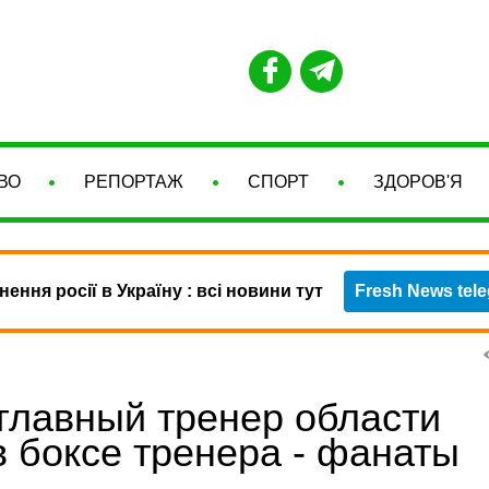
ВО
РЕПОРТАЖ
СПОРТ
ЗДОРОВ'Я
нення росії в Україну : всі новини тут
Fresh News tel
главный тренер области
 в боксе тренера - фанаты