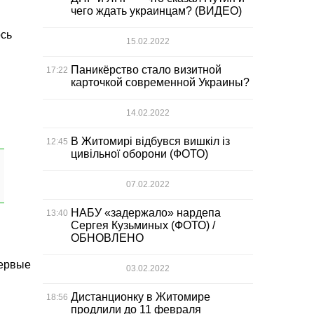
чего ждать украинцам? (ВИДЕО)
ось
15.02.2022
Паникёрство стало визитной
17:22
карточкой современной Украины?
14.02.2022
В Житомирі відбувся вишкіл із
12:45
цивільної оборони (ФОТО)
07.02.2022
НАБУ «задержало» нардепа
13:40
Сергея Кузьминых (ФОТО) /
ОБНОВЛЕНО
первые
03.02.2022
Дистанционку в Житомире
18:56
продлили до 11 февраля