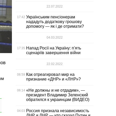
22.07.2022
Українським пенсіонерам
17:42
нададуть додаткову грошову
допомогу — як і де отримати?
04.03.2022
Напад Росії на Україну: п'ять
17:35
сценаріїв завершення війни
нов
22.02.2022
Как отреагировал мир на
06:59
ым
признание «ДНР» и «ЛНР»?
«Не должны и не отдадим», —
06:14
президент Владимир Зеленский
обратился к украинцам (ВИДЕО)
Россия признала независимость
04:03
ДНР и ЛНР — что сказал Путин и