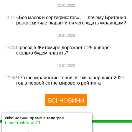
22.01.2022
«Без масок и сертификатов», — почему Британия
11:35
резко смягчает карантин и чего ждать украинцам?
19.01.2022
Проезд в Житомире дорожает с 29 января —
14:23
сколько будем платить?
13.01.2022
Четыре украинские теннисистки завершают 2021
17:49
год в первой сотне мирового рейтинга
ВСІ НОВИНИ
свіжі новини прямо в телеграм
t.me/FreshNewsZT
© 2018 -2021 All rights reserved