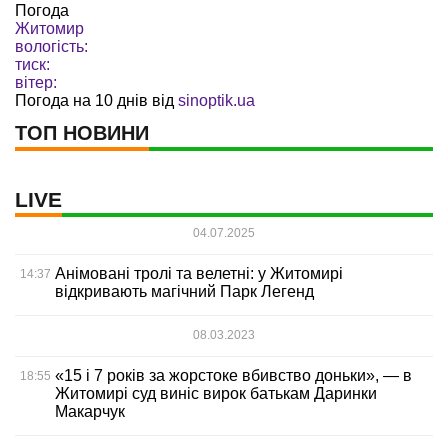
Погода
Житомир
вологість:
тиск:
вітер:
Погода на 10 днів від
sinoptik.ua
ТОП НОВИНИ
LIVE
04.07.2025
Анімовані тролі та велетні: у Житомирі
14:37
відкривають магічний Парк Легенд
08.03.2023
«15 і 7 років за жорстоке вбивство доньки», — в
18:55
Житомирі суд виніс вирок батькам Даринки
Макарчук