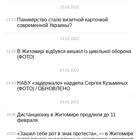
15.02.2022
Паникёрство стало визитной карточкой
17:22
современной Украины?
14.02.2022
В Житомирі відбувся вишкіл із цивільної оборони
12:45
(ФОТО)
07.02.2022
НАБУ «задержало» нардепа Сергея Кузьминых
13:40
(ФОТО) / ОБНОВЛЕНО
03.02.2022
Дистанционку в Житомире продлили до 11
18:56
февраля
«Зашил себе рот в знак протеста», — в Житомире
18:00