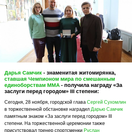
Дарья Самчик
- знаменитая житомирянка,
ставшая Чемпионом мира по смешанным
единоборствам MMA
- получила награду «За
заслуги перед городом» III степени:
Сегодня, 28 ноября, городской глава
Сергей Сухомлин
в торжественной обстановке наградил
Дарью Самчик
памятным знаком «За заслуги перед городом» ІІІ
степени. На торжественной церемонии также
присутствовал тренер спортсменки
Руслан