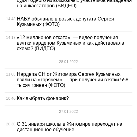
судят одного из возможных участников нападения
на инкассаторов (ВИДЕО)
НАБУ объявило в розыск депутата Сергея
14:48
Кузьминых (ФОТО)
«12 миллионов отката», — видео получения
14:17
взятки нардепом Кузьминых и как действовала
схема? (ВИДЕО)
28.01.2022
Нардепа СН от Житомира Сергея Кузьминых
21:08
взяли на «горячем» — при получении взятки 558
тысяч гривен (ФОТО)
Как выбрать фонарик?
10:40
27.01.2022
С 31 января школы в Житомире переходят на
20:30
дистанционное обучение