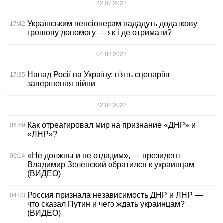
22.07.2022
Українським пенсіонерам нададуть додаткову
17:42
грошову допомогу — як і де отримати?
04.03.2022
Напад Росії на Україну: п'ять сценаріїв
17:35
завершення війни
22.02.2022
Как отреагировал мир на признание «ДНР» и
06:59
«ЛНР»?
«Не должны и не отдадим», — президент
06:14
Владимир Зеленский обратился к украинцам
(ВИДЕО)
Россия признала независимость ДНР и ЛНР —
04:03
что сказал Путин и чего ждать украинцам?
(ВИДЕО)