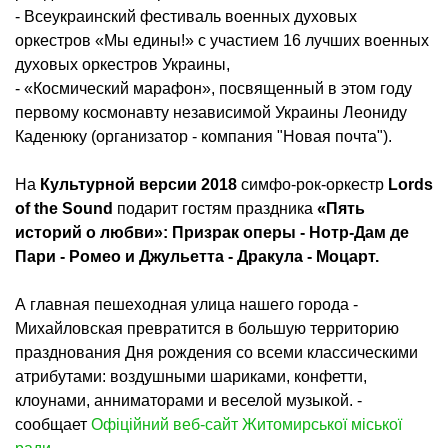
- Всеукраинский фестиваль военных духовых
оркестров «Мы едины!» с участием 16 лучших военных
духовых оркестров Украины,
- «Космический марафон», посвященный в этом году
первому космонавту независимой Украины Леониду
Каденюку (организатор - компания "Новая почта").
На
Культурной версии 2018
симфо-рок-оркестр
Lords
of the Sound
подарит гостям праздника
«Пять
историй о любви»:
Призрак оперы - Нотр-Дам де
Пари - Ромео и Джульетта - Дракула - Моцарт.
А главная пешеходная улица нашего города -
Михайловская превратится в большую территорию
празднования Дня рождения со всеми классическими
атрибутами: воздушными шариками, конфетти,
клоунами, анниматорами и веселой музыкой. -
сообщает
Офіційний веб-сайт Житомирської міської