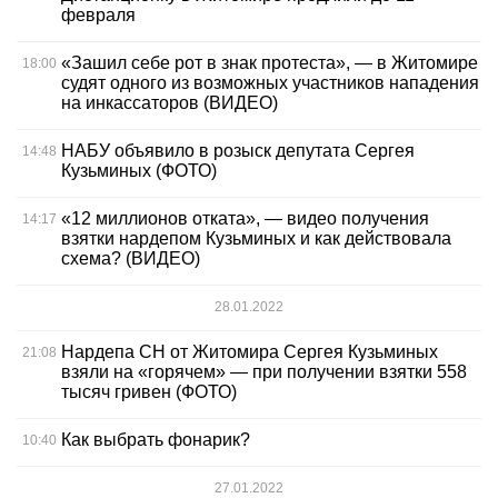
февраля
«Зашил себе рот в знак протеста», — в Житомире
18:00
судят одного из возможных участников нападения
на инкассаторов (ВИДЕО)
НАБУ объявило в розыск депутата Сергея
14:48
Кузьминых (ФОТО)
«12 миллионов отката», — видео получения
14:17
взятки нардепом Кузьминых и как действовала
схема? (ВИДЕО)
28.01.2022
Нардепа СН от Житомира Сергея Кузьминых
21:08
взяли на «горячем» — при получении взятки 558
тысяч гривен (ФОТО)
Как выбрать фонарик?
10:40
27.01.2022