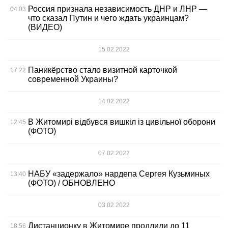
Россия признала независимость ДНР и ЛНР —
04:03
что сказал Путин и чего ждать украинцам?
(ВИДЕО)
15.02.2022
Паникёрство стало визитной карточкой
17:22
современной Украины?
14.02.2022
В Житомирі відбувся вишкіл із цивільної оборони
12:45
(ФОТО)
07.02.2022
НАБУ «задержало» нардепа Сергея Кузьминых
13:40
(ФОТО) / ОБНОВЛЕНО
03.02.2022
Дистанционку в Житомире продлили до 11
18:56