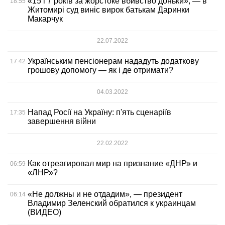
«15 і 7 років за жорстоке вбивство доньки», — в
18:55
Житомирі суд виніс вирок батькам Даринки
Макарчук
22.07.2022
Українським пенсіонерам нададуть додаткову
17:42
грошову допомогу — як і де отримати?
04.03.2022
Напад Росії на Україну: п'ять сценаріїв
17:35
завершення війни
22.02.2022
Как отреагировал мир на признание «ДНР» и
06:59
«ЛНР»?
«Не должны и не отдадим», — президент
06:14
Владимир Зеленский обратился к украинцам
(ВИДЕО)