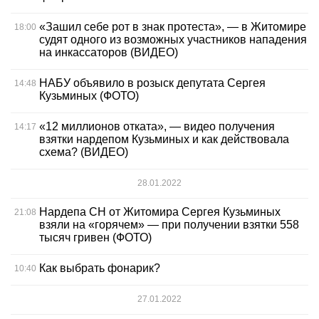
«Зашил себе рот в знак протеста», — в Житомире
18:00
судят одного из возможных участников нападения
на инкассаторов (ВИДЕО)
НАБУ объявило в розыск депутата Сергея
14:48
Кузьминых (ФОТО)
«12 миллионов отката», — видео получения
14:17
взятки нардепом Кузьминых и как действовала
схема? (ВИДЕО)
28.01.2022
Нардепа СН от Житомира Сергея Кузьминых
21:08
взяли на «горячем» — при получении взятки 558
тысяч гривен (ФОТО)
Как выбрать фонарик?
10:40
27.01.2022