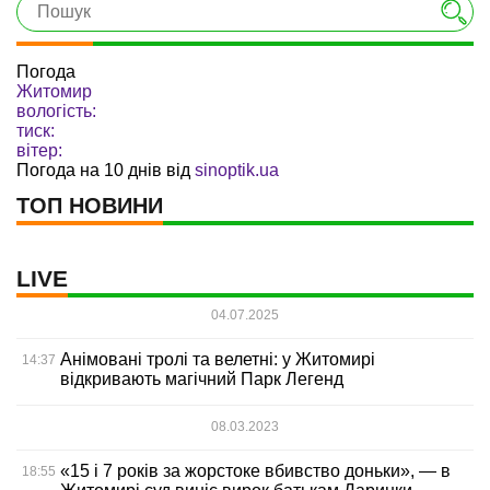
Погода
Житомир
вологість:
тиск:
вітер:
Погода на 10 днів від
sinoptik.ua
ТОП НОВИНИ
LIVE
04.07.2025
Анімовані тролі та велетні: у Житомирі
14:37
відкривають магічний Парк Легенд
08.03.2023
«15 і 7 років за жорстоке вбивство доньки», — в
18:55