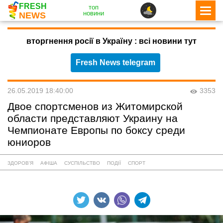
FRESH
топ
новини
NEWS
вторгнення росії в Україну : всі новини тут
Fresh News telegram
26.05.2019 18:40:00
3353
Двое спортсменов из Житомирской
области представляют Украину на
Чемпионате Европы по боксу среди
юниоров
ЗДОРОВ'Я
АФІША
СУСПІЛЬСТВО
ПОДІЇ
СПОРТ