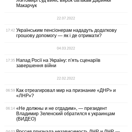
Житомирі суд виніс вирок батькам Даринки
Макарчук
22.07.2022
Українським пенсіонерам нададуть додаткову
17:42
грошову допомогу — як і де отримати?
04.03.2022
Напад Росії на Україну: п'ять сценаріїв
17:35
завершення війни
22.02.2022
Как отреагировал мир на признание «ДНР» и
06:59
«ЛНР»?
«Не должны и не отдадим», — президент
06:14
Владимир Зеленский обратился к украинцам
(ВИДЕО)
Россия признала независимость ДНР и ЛНР —
04:03