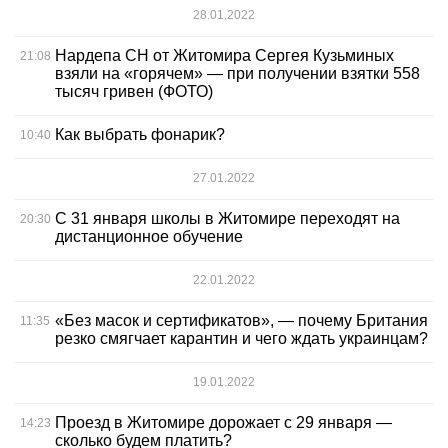
28.01.2022
Нардепа СН от Житомира Сергея Кузьминых
21:08
взяли на «горячем» — при получении взятки 558
тысяч гривен (ФОТО)
Как выбрать фонарик?
10:40
27.01.2022
С 31 января школы в Житомире переходят на
20:30
дистанционное обучение
22.01.2022
«Без масок и сертификатов», — почему Британия
11:35
резко смягчает карантин и чего ждать украинцам?
19.01.2022
Проезд в Житомире дорожает с 29 января —
14:23
сколько будем платить?