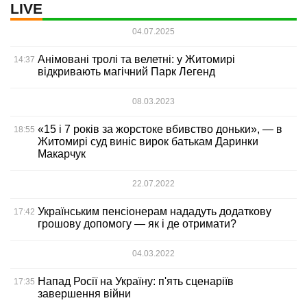
LIVE
04.07.2025
Анімовані тролі та велетні: у Житомирі
14:37
відкривають магічний Парк Легенд
08.03.2023
«15 і 7 років за жорстоке вбивство доньки», — в
18:55
Житомирі суд виніс вирок батькам Даринки
Макарчук
22.07.2022
Українським пенсіонерам нададуть додаткову
17:42
грошову допомогу — як і де отримати?
04.03.2022
Напад Росії на Україну: п'ять сценаріїв
17:35
завершення війни