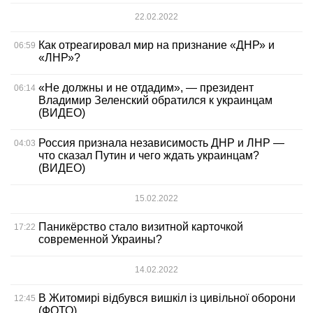
22.02.2022
Как отреагировал мир на признание «ДНР» и
06:59
«ЛНР»?
«Не должны и не отдадим», — президент
06:14
Владимир Зеленский обратился к украинцам
(ВИДЕО)
Россия признала независимость ДНР и ЛНР —
04:03
что сказал Путин и чего ждать украинцам?
(ВИДЕО)
15.02.2022
Паникёрство стало визитной карточкой
17:22
современной Украины?
14.02.2022
В Житомирі відбувся вишкіл із цивільної оборони
12:45
(ФОТО)