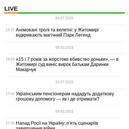
LIVE
04.07.2025
Анімовані тролі та велетні: у Житомирі
14:37
відкривають магічний Парк Легенд
08.03.2023
«15 і 7 років за жорстоке вбивство доньки», — в
18:55
Житомирі суд виніс вирок батькам Даринки
Макарчук
22.07.2022
Українським пенсіонерам нададуть додаткову
17:42
грошову допомогу — як і де отримати?
04.03.2022
Напад Росії на Україну: п'ять сценаріїв
17:35
завершення війни