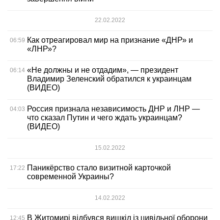
22.02.2022
Как отреагировал мир на признание «ДНР» и
06:59
«ЛНР»?
«Не должны и не отдадим», — президент
06:14
Владимир Зеленский обратился к украинцам
(ВИДЕО)
Россия признала независимость ДНР и ЛНР —
04:03
что сказал Путин и чего ждать украинцам?
(ВИДЕО)
15.02.2022
Паникёрство стало визитной карточкой
17:22
современной Украины?
14.02.2022
В Житомирі відбувся вишкіл із цивільної оборони
12:45