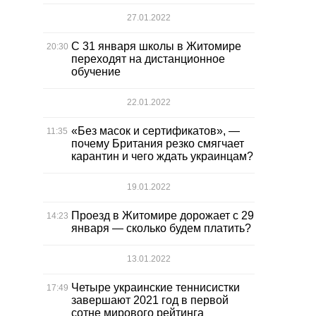
27.01.2022
С 31 января школы в Житомире
20:30
переходят на дистанционное
обучение
22.01.2022
«Без масок и сертификатов», —
11:35
почему Британия резко смягчает
карантин и чего ждать украинцам?
19.01.2022
Проезд в Житомире дорожает с 29
14:23
января — сколько будем платить?
13.01.2022
Четыре украинские теннисистки
17:49
завершают 2021 год в первой
сотне мирового рейтинга