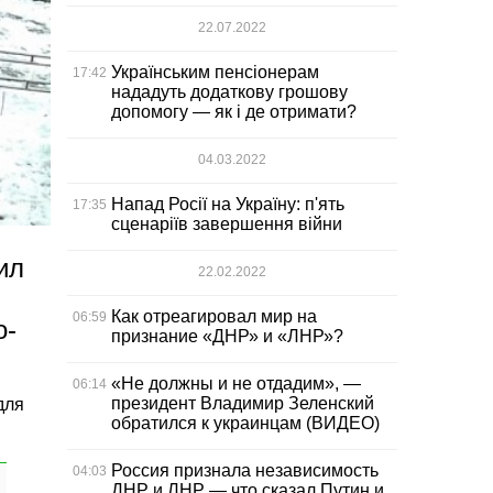
22.07.2022
Українським пенсіонерам
17:42
нададуть додаткову грошову
допомогу — як і де отримати?
04.03.2022
Напад Росії на Україну: п'ять
17:35
сценаріїв завершення війни
ил
22.02.2022
Как отреагировал мир на
06:59
о-
признание «ДНР» и «ЛНР»?
«Не должны и не отдадим», —
06:14
президент Владимир Зеленский
для
обратился к украинцам (ВИДЕО)
Россия признала независимость
04:03
ДНР и ЛНР — что сказал Путин и