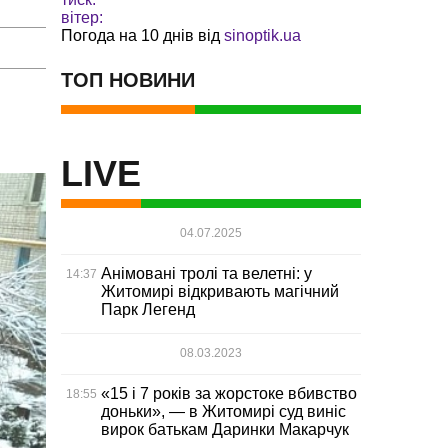
вітер:
Погода на 10 днів від
sinoptik.ua
ТОП НОВИНИ
LIVE
04.07.2025
Анімовані тролі та велетні: у
14:37
Житомирі відкривають магічний
Парк Легенд
08.03.2023
«15 і 7 років за жорстоке вбивство
18:55
доньки», — в Житомирі суд виніс
вирок батькам Даринки Макарчук