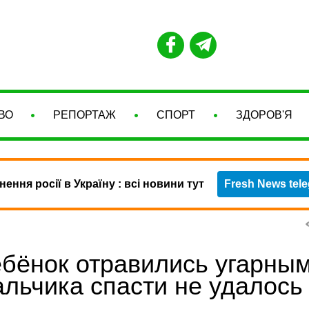
ВО
РЕПОРТАЖ
СПОРТ
ЗДОРОВ'Я
нення росії в Україну : всі новини тут
Fresh News tel
ебёнок отравились угарны
альчика спасти не удалось