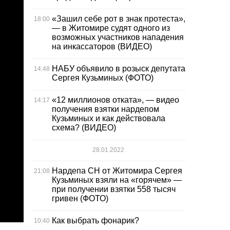
«Зашил себе рот в знак протеста»,
18:00
— в Житомире судят одного из
возможных участников нападения
на инкассаторов (ВИДЕО)
НАБУ объявило в розыск депутата
14:48
Сергея Кузьминых (ФОТО)
«12 миллионов отката», — видео
14:17
получения взятки нардепом
Кузьминых и как действовала
схема? (ВИДЕО)
28.01.2022
Нардепа СН от Житомира Сергея
21:08
Кузьминых взяли на «горячем» —
при получении взятки 558 тысяч
гривен (ФОТО)
Как выбрать фонарик?
10:40