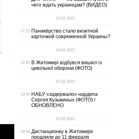
чего ждать украинцам? (ВИДЕО)
15.02.2022
к
Паникёрство стало визитной
17:22
карточкой современной Украины?
14.02.2022
В Житомирі відбувся вишкіл із
12:45
цивільної оборони (ФОТО)
07.02.2022
НАБУ «задержало» нардепа
13:40
Сергея Кузьминых (ФОТО) /
ОБНОВЛЕНО
03.02.2022
Дистанционку в Житомире
18:56
продлили до 11 февраля