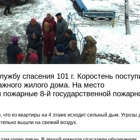
Службу спасения 101 г. Коростень поступ
ажного жилого дома. На место
 пожарные 8-й государственной пожарн
 что из квартиры на 4 этаже исходит сильный дым. Угрозы 
ятельно вышли на свежий воздух.
 там горел диван. В другой комнате спасатели обнаружили