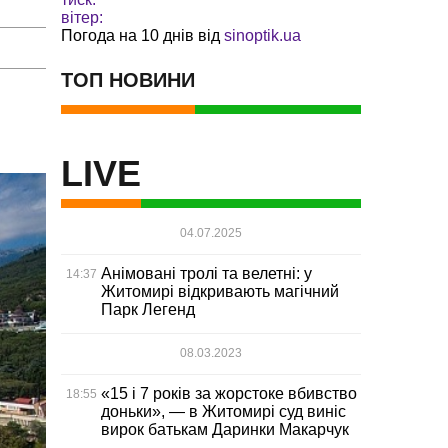
вітер:
Погода на 10 днів від
sinoptik.ua
ТОП НОВИНИ
LIVE
04.07.2025
Анімовані тролі та велетні: у
14:37
Житомирі відкривають магічний
Парк Легенд
08.03.2023
«15 і 7 років за жорстоке вбивство
18:55
доньки», — в Житомирі суд виніс
вирок батькам Даринки Макарчук