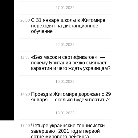
27.01.2022
С 31 января школы в Житомире
20:30
переходят на дистанционное
обучение
22.01.2022
«Без масок и сертификатов», —
11:35
почему Британия резко смягчает
карантин и чего ждать украинцам?
19.01.2022
Проезд в Житомире дорожает с 29
14:23
января — сколько будем платить?
13.01.2022
Четыре украинские теннисистки
17:49
завершают 2021 год в первой
сотне мирового рейтинга