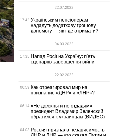
22.07.2022
Українським пенсіонерам
17:42
нададуть додаткову грошову
допомогу — як і де отримати?
04.03.2022
Напад Росії на Україну: п'ять
17:35
сценаріїв завершення війни
22.02.2022
Как отреагировал мир на
06:59
признание «ДНР» и «ЛНР»?
«Не должны и не отдадим», —
06:14
президент Владимир Зеленский
обратился к украинцам (ВИДЕО)
Россия признала независимость
04:03
ДНР и ЛНР — что сказал Путин и