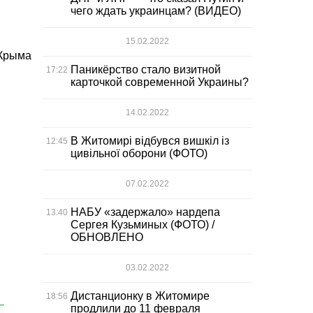
чего ждать украинцам? (ВИДЕО)
15.02.2022
 Крыма
Паникёрство стало визитной
17:22
карточкой современной Украины?
14.02.2022
В Житомирі відбувся вишкіл із
12:45
цивільної оборони (ФОТО)
07.02.2022
НАБУ «задержало» нардепа
13:40
Сергея Кузьминых (ФОТО) /
ОБНОВЛЕНО
03.02.2022
Дистанционку в Житомире
18:56
продлили до 11 февраля