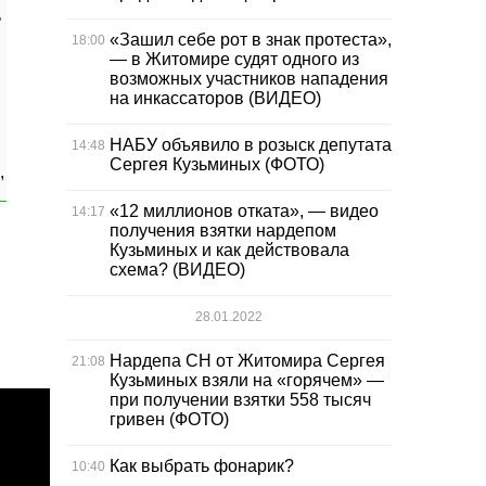
ь
«Зашил себе рот в знак протеста»,
18:00
— в Житомире судят одного из
возможных участников нападения
на инкассаторов (ВИДЕО)
НАБУ объявило в розыск депутата
14:48
Сергея Кузьминых (ФОТО)
,
«12 миллионов отката», — видео
14:17
получения взятки нардепом
Кузьминых и как действовала
схема? (ВИДЕО)
28.01.2022
Нардепа СН от Житомира Сергея
21:08
Кузьминых взяли на «горячем» —
при получении взятки 558 тысяч
гривен (ФОТО)
Как выбрать фонарик?
10:40