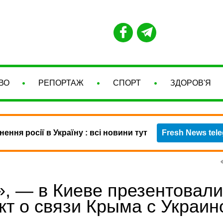
ВО
РЕПОРТАЖ
СПОРТ
ЗДОРОВ'Я
нення росії в Україну : всі новини тут
Fresh News tel
», — в Киеве презентовали
кт о связи Крыма с Украин