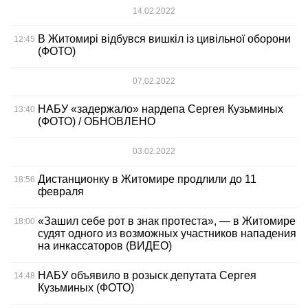
14.02.2022
В Житомирі відбувся вишкіл із цивільної оборони
12:45
(ФОТО)
07.02.2022
НАБУ «задержало» нардепа Сергея Кузьминых
13:40
(ФОТО) / ОБНОВЛЕНО
03.02.2022
Дистанционку в Житомире продлили до 11
18:56
февраля
«Зашил себе рот в знак протеста», — в Житомире
18:00
судят одного из возможных участников нападения
на инкассаторов (ВИДЕО)
НАБУ объявило в розыск депутата Сергея
14:48
Кузьминых (ФОТО)