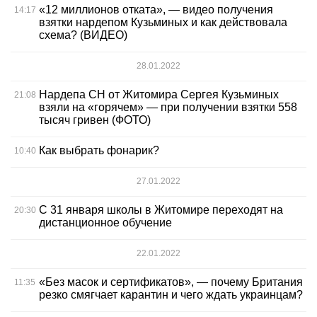
«12 миллионов отката», — видео получения
14:17
взятки нардепом Кузьминых и как действовала
схема? (ВИДЕО)
28.01.2022
Нардепа СН от Житомира Сергея Кузьминых
21:08
взяли на «горячем» — при получении взятки 558
тысяч гривен (ФОТО)
Как выбрать фонарик?
10:40
27.01.2022
С 31 января школы в Житомире переходят на
20:30
дистанционное обучение
22.01.2022
«Без масок и сертификатов», — почему Британия
11:35
резко смягчает карантин и чего ждать украинцам?