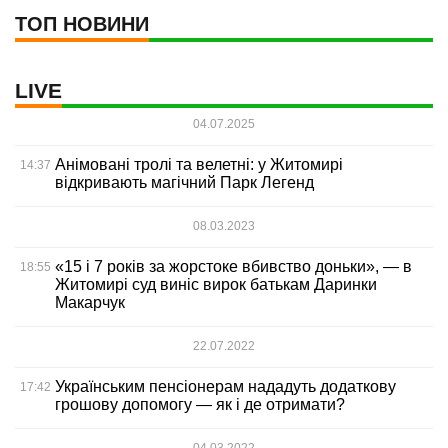
ТОП НОВИНИ
LIVE
04.07.2025
Анімовані тролі та велетні: у Житомирі
14:37
відкривають магічний Парк Легенд
08.03.2023
«15 і 7 років за жорстоке вбивство доньки», — в
18:55
Житомирі суд виніс вирок батькам Даринки
Макарчук
22.07.2022
Українським пенсіонерам нададуть додаткову
17:42
грошову допомогу — як і де отримати?