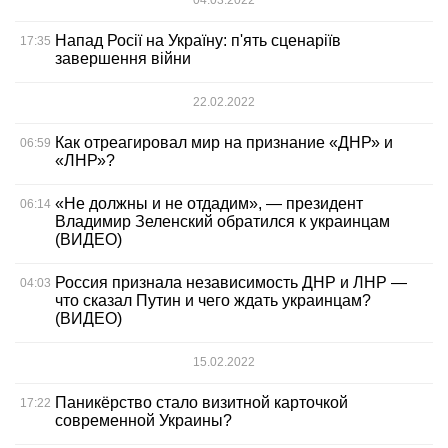
04.03.2022
Напад Росії на Україну: п'ять сценаріїв
17:35
завершення війни
22.02.2022
Как отреагировал мир на признание «ДНР» и
06:59
«ЛНР»?
«Не должны и не отдадим», — президент
06:14
Владимир Зеленский обратился к украинцам
(ВИДЕО)
Россия признала независимость ДНР и ЛНР —
04:03
что сказал Путин и чего ждать украинцам?
(ВИДЕО)
15.02.2022
Паникёрство стало визитной карточкой
17:22
современной Украины?