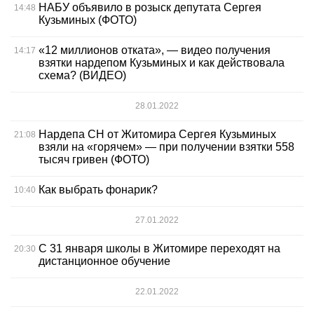
НАБУ объявило в розыск депутата Сергея
14:48
Кузьминых (ФОТО)
«12 миллионов отката», — видео получения
14:17
взятки нардепом Кузьминых и как действовала
схема? (ВИДЕО)
28.01.2022
Нардепа СН от Житомира Сергея Кузьминых
21:08
взяли на «горячем» — при получении взятки 558
тысяч гривен (ФОТО)
Как выбрать фонарик?
10:40
27.01.2022
С 31 января школы в Житомире переходят на
20:30
дистанционное обучение
22.01.2022