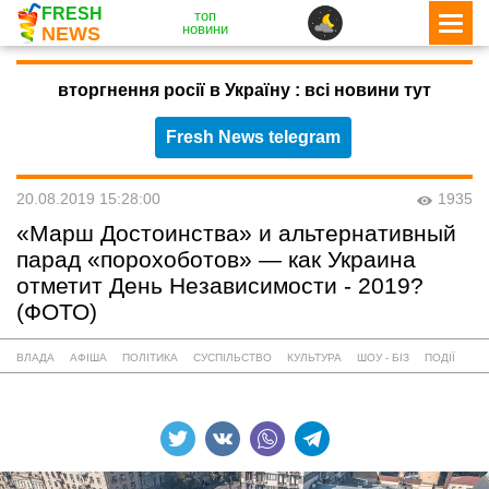
FRESH
топ
новини
NEWS
вторгнення росії в Україну : всі новини тут
Fresh News telegram
20.08.2019 15:28:00
1935
«Марш Достоинства» и альтернативный
парад «порохоботов» — как Украина
отметит День Независимости - 2019?
(ФОТО)
ВЛАДА
АФІША
ПОЛІТИКА
СУСПІЛЬСТВО
КУЛЬТУРА
ШОУ - БІЗ
ПОДІЇ