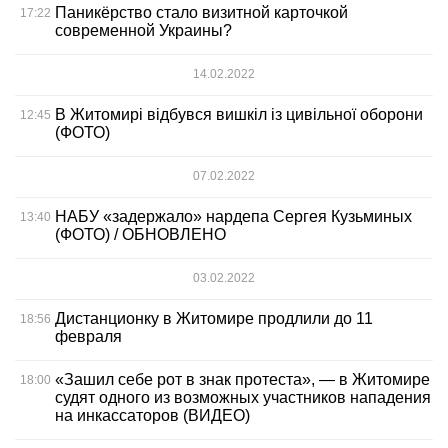
Паникёрство стало визитной карточкой
17:22
современной Украины?
14.02.2022
В Житомирі відбувся вишкіл із цивільної оборони
12:45
(ФОТО)
07.02.2022
НАБУ «задержало» нардепа Сергея Кузьминых
13:40
(ФОТО) / ОБНОВЛЕНО
03.02.2022
Дистанционку в Житомире продлили до 11
18:56
февраля
«Зашил себе рот в знак протеста», — в Житомире
18:00
судят одного из возможных участников нападения
на инкассаторов (ВИДЕО)