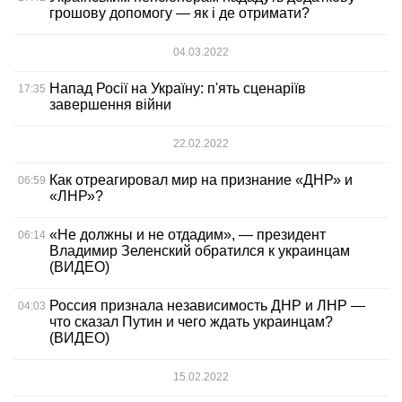
грошову допомогу — як і де отримати?
04.03.2022
Напад Росії на Україну: п'ять сценаріїв
17:35
завершення війни
22.02.2022
Как отреагировал мир на признание «ДНР» и
06:59
«ЛНР»?
«Не должны и не отдадим», — президент
06:14
Владимир Зеленский обратился к украинцам
(ВИДЕО)
Россия признала независимость ДНР и ЛНР —
04:03
что сказал Путин и чего ждать украинцам?
(ВИДЕО)
15.02.2022