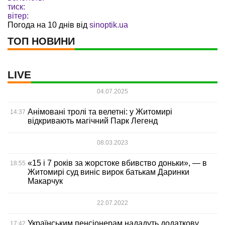
тиск:
вітер:
Погода на 10 днів від
sinoptik.ua
ТОП НОВИНИ
LIVE
04.07.2025
Анімовані тролі та велетні: у Житомирі
14:37
відкривають магічний Парк Легенд
08.03.2023
«15 і 7 років за жорстоке вбивство доньки», — в
18:55
Житомирі суд виніс вирок батькам Даринки
Макарчук
22.07.2022
Українським пенсіонерам нададуть додаткову
17:42