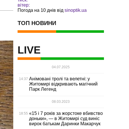
вітер:
Погода на 10 днів від
sinoptik.ua
ТОП НОВИНИ
LIVE
04.07.2025
Анімовані тролі та велетні: у
14:37
Житомирі відкривають магічний
Парк Легенд
08.03.2023
«15 і 7 років за жорстоке вбивство
18:55
доньки», — в Житомирі суд виніс
вирок батькам Даринки Макарчук