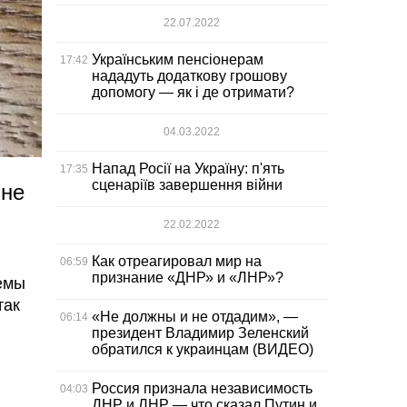
22.07.2022
Українським пенсіонерам
17:42
нададуть додаткову грошову
допомогу — як і де отримати?
04.03.2022
Напад Росії на Україну: п'ять
17:35
сценаріїв завершення війни
 не
22.02.2022
Как отреагировал мир на
06:59
признание «ДНР» и «ЛНР»?
темы
так
«Не должны и не отдадим», —
06:14
президент Владимир Зеленский
обратился к украинцам (ВИДЕО)
Россия признала независимость
04:03
ДНР и ЛНР — что сказал Путин и