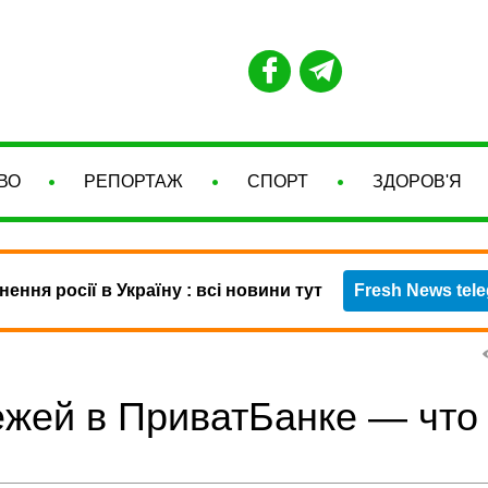
ВО
РЕПОРТАЖ
СПОРТ
ЗДОРОВ'Я
нення росії в Україну : всі новини тут
Fresh News tel
ежей в ПриватБанке — что