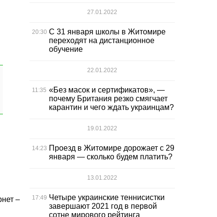
27.01.2022
С 31 января школы в Житомире
20:30
переходят на дистанционное
обучение
22.01.2022
«Без масок и сертификатов», —
11:35
почему Британия резко смягчает
карантин и чего ждать украинцам?
19.01.2022
Проезд в Житомире дорожает с 29
14:23
января — сколько будем платить?
13.01.2022
Четыре украинские теннисистки
17:49
рнет –
завершают 2021 год в первой
сотне мирового рейтинга