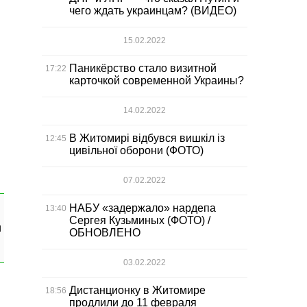
чего ждать украинцам? (ВИДЕО)
15.02.2022
Паникёрство стало визитной
17:22
карточкой современной Украины?
14.02.2022
В Житомирі відбувся вишкіл із
12:45
цивільної оборони (ФОТО)
07.02.2022
НАБУ «задержало» нардепа
13:40
Сергея Кузьминых (ФОТО) /
и
ОБНОВЛЕНО
03.02.2022
Дистанционку в Житомире
18:56
продлили до 11 февраля