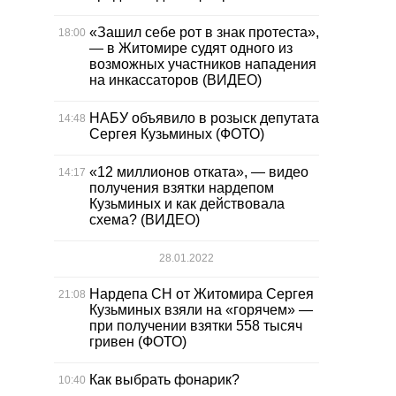
«Зашил себе рот в знак протеста»,
18:00
— в Житомире судят одного из
возможных участников нападения
на инкассаторов (ВИДЕО)
НАБУ объявило в розыск депутата
14:48
Сергея Кузьминых (ФОТО)
«12 миллионов отката», — видео
14:17
получения взятки нардепом
Кузьминых и как действовала
схема? (ВИДЕО)
28.01.2022
Нардепа СН от Житомира Сергея
21:08
Кузьминых взяли на «горячем» —
при получении взятки 558 тысяч
гривен (ФОТО)
Как выбрать фонарик?
10:40