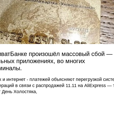
риватБанке произошёл массовый сбой —
льных приложениях, во многих
миналы.
 и интернет - платежей объясняют перегрузкой сис
раций в связи с распродажей 11.11 на AliExpress — 
т День Холостяка,