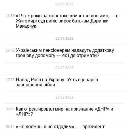
08.03.2023
«15 і 7 років за жорстоке вбивство доньки», — в
18:55
Житомирі суд виніс вирок батькам Даринки
Макарчук
22.07.2022
Українським пенсіонерам нададуть додаткову
17:42
грошову допомогу — як і де отримати?
04.03.2022
Напад Росії на Україну: п'ять сценаріїв
17:35
завершення війни
22.02.2022
Как отреагировал мир на признание «ДНР» и
06:59
«ЛНР»?
«Не должны и не отдадим», — президент
06:14