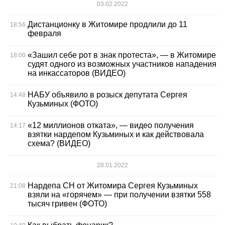
03.02.2022
Дистанционку в Житомире продлили до 11
18:56
февраля
«Зашил себе рот в знак протеста», — в Житомире
18:00
судят одного из возможных участников нападения
на инкассаторов (ВИДЕО)
НАБУ объявило в розыск депутата Сергея
14:48
Кузьминых (ФОТО)
«12 миллионов отката», — видео получения
14:17
взятки нардепом Кузьминых и как действовала
схема? (ВИДЕО)
28.01.2022
Нардепа СН от Житомира Сергея Кузьминых
21:08
взяли на «горячем» — при получении взятки 558
тысяч гривен (ФОТО)