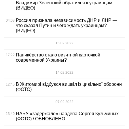
Владимир Зеленский обратился к украинцам
(ВИДЕО)
Россия признала независимость ДНР и ЛНР —
04:03
что сказал Путин и чего ждать украинцам?
(ВИДЕО)
15.02.2022
Паникёрство стало визитной карточкой
17:22
современной Украины?
14.02.2022
В Житомирі відбувся вишкіл із цивільної оборони
12:45
(ФОТО)
07.02.2022
НАБУ «задержало» нардепа Сергея Кузьминых
13:40
(ФОТО) / ОБНОВЛЕНО