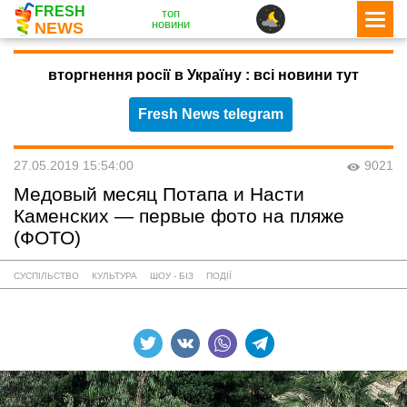
FRESH
топ
новини
NEWS
вторгнення росії в Україну : всі новини тут
Fresh News telegram
27.05.2019 15:54:00
9021
Медовый месяц Потапа и Насти
Каменских — первые фото на пляже
(ФОТО)
СУСПІЛЬСТВО
КУЛЬТУРА
ШОУ - БІЗ
ПОДІЇ