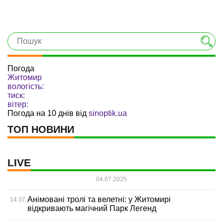
Погода
Житомир
вологість:
тиск:
вітер:
Погода на 10 днів від
sinoptik.ua
ТОП НОВИНИ
LIVE
04.07.2025
Анімовані тролі та велетні: у Житомирі
14:37
відкривають магічний Парк Легенд