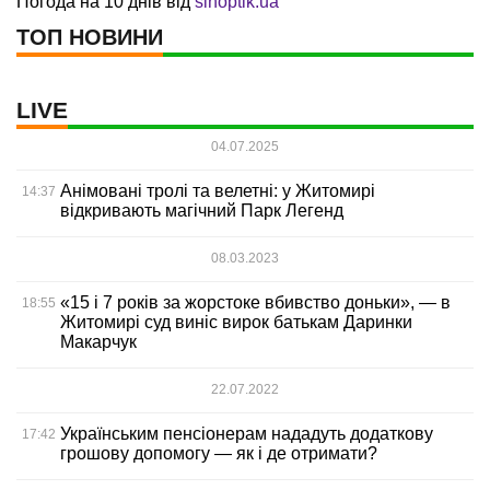
Погода на 10 днів від
sinoptik.ua
ТОП НОВИНИ
LIVE
04.07.2025
Анімовані тролі та велетні: у Житомирі
14:37
відкривають магічний Парк Легенд
08.03.2023
«15 і 7 років за жорстоке вбивство доньки», — в
18:55
Житомирі суд виніс вирок батькам Даринки
Макарчук
22.07.2022
Українським пенсіонерам нададуть додаткову
17:42
грошову допомогу — як і де отримати?