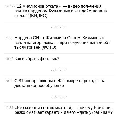
«12 миллионов отката», — видео получения
14:17
взятки нардепом Кузьминых и как действовала
схема? (ВИДЕО)
28.01.2022
Нардепа СН от Житомира Сергея Кузьминых
21:08
взяли на «горячем» — при получении взятки 558
тысяч гривен (ФОТО)
Как выбрать фонарик?
10:40
27.01.2022
С 31 января школы в Житомире переходят на
20:30
дистанционное обучение
22.01.2022
«Без масок и сертификатов», — почему Британия
11:35
резко смягчает карантин и чего ждать украинцам?