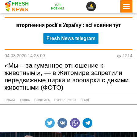
FRESH
топ
новини
NEWS
вторгнення росії в Україну : всі новини тут
Fresh News telegram
04.03.2020 14:25:00
1214
«Мы – за гуманное отношение к
животным!», — в Житомире запретили
передвижные цирки и зоопарки с дикими
животными (ФОТО)
ВЛАДА
АФІША
ПОЛІТИКА
СУСПІЛЬСТВО
ПОДІЇ