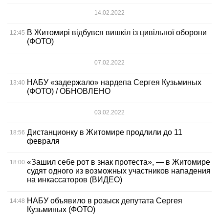
14.02.2022
В Житомирі відбувся вишкіл із цивільної оборони
12:45
(ФОТО)
07.02.2022
НАБУ «задержало» нардепа Сергея Кузьминых
13:40
(ФОТО) / ОБНОВЛЕНО
03.02.2022
Дистанционку в Житомире продлили до 11
18:56
февраля
«Зашил себе рот в знак протеста», — в Житомире
18:00
судят одного из возможных участников нападения
на инкассаторов (ВИДЕО)
НАБУ объявило в розыск депутата Сергея
14:48
Кузьминых (ФОТО)