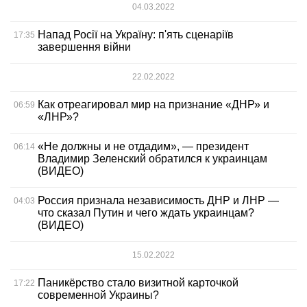
04.03.2022
Напад Росії на Україну: п'ять сценаріїв
17:35
завершення війни
22.02.2022
Как отреагировал мир на признание «ДНР» и
06:59
«ЛНР»?
«Не должны и не отдадим», — президент
06:14
Владимир Зеленский обратился к украинцам
(ВИДЕО)
Россия признала независимость ДНР и ЛНР —
04:03
что сказал Путин и чего ждать украинцам?
(ВИДЕО)
15.02.2022
Паникёрство стало визитной карточкой
17:22
современной Украины?