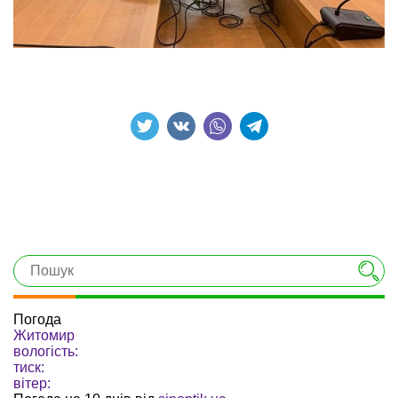
Погода
Житомир
вологість:
тиск:
вітер: