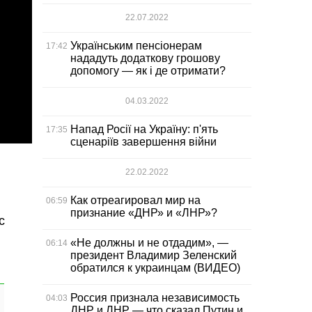
22.07.2022
Українським пенсіонерам
17:42
нададуть додаткову грошову
допомогу — як і де отримати?
04.03.2022
Напад Росії на Україну: п'ять
17:35
сценаріїв завершення війни
22.02.2022
Как отреагировал мир на
06:59
признание «ДНР» и «ЛНР»?
с
«Не должны и не отдадим», —
06:14
президент Владимир Зеленский
обратился к украинцам (ВИДЕО)
Россия признала независимость
04:03
ДНР и ЛНР — что сказал Путин и