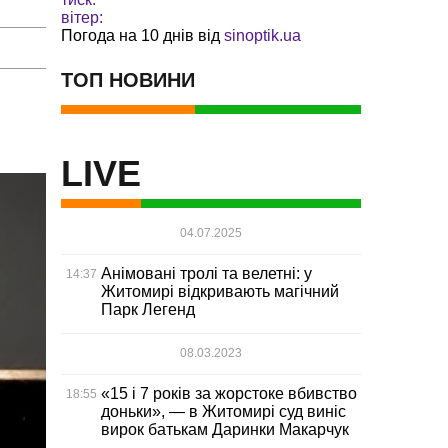
вітер:
Погода на 10 днів від
sinoptik.ua
ТОП НОВИНИ
LIVE
04.07.2025
Анімовані тролі та велетні: у
14:37
Житомирі відкривають магічний
Парк Легенд
08.03.2023
«15 і 7 років за жорстоке вбивство
18:55
доньки», — в Житомирі суд виніс
вирок батькам Даринки Макарчук