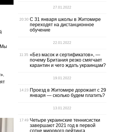
27.01.2022
С 31 января школы в Житомире
20:30
переходят на дистанционное
обучение
й
22.01.2022
 Мы
«Без масок и сертификатов», —
11:35
почему Британия резко смягчает
карантин и чего ждать украинцам?
».
19.01.2022
ят
Проезд в Житомире дорожает с 29
14:23
января — сколько будем платить?
13.01.2022
Четыре украинские теннисистки
17:49
завершают 2021 год в первой
сотне мирового рейтинга