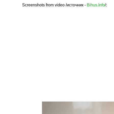
Screenshots from video /источник -
Bihus.Info
/: