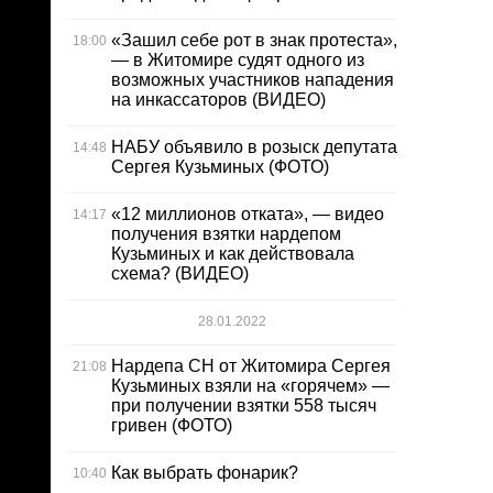
«Зашил себе рот в знак протеста»,
18:00
— в Житомире судят одного из
возможных участников нападения
на инкассаторов (ВИДЕО)
НАБУ объявило в розыск депутата
14:48
Сергея Кузьминых (ФОТО)
«12 миллионов отката», — видео
14:17
получения взятки нардепом
Кузьминых и как действовала
схема? (ВИДЕО)
28.01.2022
Нардепа СН от Житомира Сергея
21:08
Кузьминых взяли на «горячем» —
при получении взятки 558 тысяч
гривен (ФОТО)
Как выбрать фонарик?
10:40