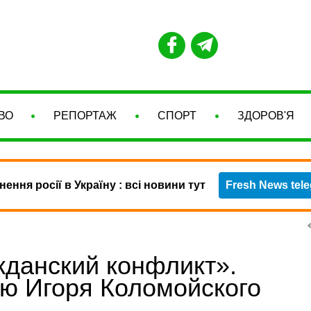
ВО
РЕПОРТАЖ
СПОРТ
ЗДОРОВ'Я
нення росії в Україну : всі новини тут
Fresh News tel
данский конфликт».
ю Игоря Коломойского