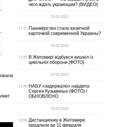
чего ждать украинцам? (ВИДЕО)
15.02.2022
Паникёрство стало визитной
17:22
карточкой современной Украины?
14.02.2022
В Житомирі відбувся вишкіл із
12:45
цивільної оборони (ФОТО)
07.02.2022
зовала
НАБУ «задержало» нардепа
13:40
Сергея Кузьминых (ФОТО) /
фликт
ОБНОВЛЕНО
03.02.2022
Дистанционку в Житомире
18:56
продлили до 11 февраля