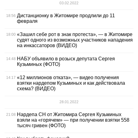
03.02.2022
Дистанционку в Житомире продлили до 11
18:56
февраля
«Зашил себе рот в знак протеста», — в Житомире
18:00
судят одного из возможных участников нападения
на инкассаторов (ВИДЕО)
НАБУ объявило в розыск депутата Сергея
14:48
Кузьминых (ФОТО)
«12 миллионов отката», — видео получения
14:17
взятки нардепом Кузьминых и как действовала
схема? (ВИДЕО)
28.01.2022
Нардепа СН от Житомира Сергея Кузьминых
21:08
взяли на «горячем» — при получении взятки 558
тысяч гривен (ФОТО)