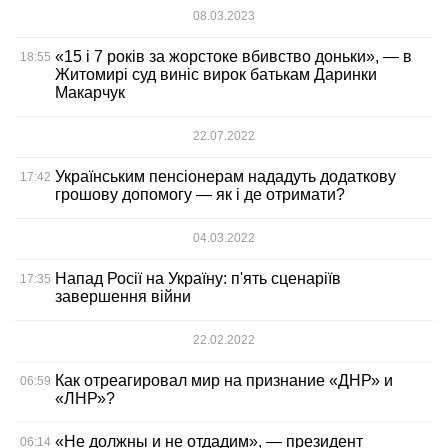
08.03.2023
«15 і 7 років за жорстоке вбивство доньки», — в
18:55
Житомирі суд виніс вирок батькам Даринки
Макарчук
22.07.2022
Українським пенсіонерам нададуть додаткову
17:42
грошову допомогу — як і де отримати?
04.03.2022
Напад Росії на Україну: п'ять сценаріїв
17:35
завершення війни
22.02.2022
Как отреагировал мир на признание «ДНР» и
06:59
«ЛНР»?
«Не должны и не отдадим», — президент
06:14