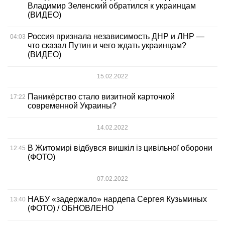
Владимир Зеленский обратился к украинцам
(ВИДЕО)
Россия признала независимость ДНР и ЛНР —
04:03
что сказал Путин и чего ждать украинцам?
(ВИДЕО)
15.02.2022
Паникёрство стало визитной карточкой
17:22
современной Украины?
14.02.2022
В Житомирі відбувся вишкіл із цивільної оборони
12:45
(ФОТО)
07.02.2022
НАБУ «задержало» нардепа Сергея Кузьминых
13:40
(ФОТО) / ОБНОВЛЕНО