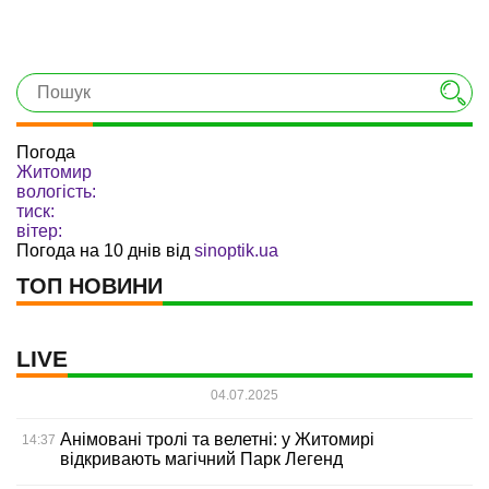
Погода
Житомир
вологість:
тиск:
вітер:
Погода на 10 днів від
sinoptik.ua
ТОП НОВИНИ
LIVE
04.07.2025
Анімовані тролі та велетні: у Житомирі
14:37
відкривають магічний Парк Легенд