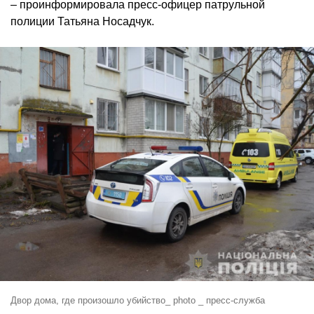
– проинформировала пресс-офицер патрульной
полиции Татьяна Носадчук.
Двор дома, где произошло убийство_ photo _ пресс-служба