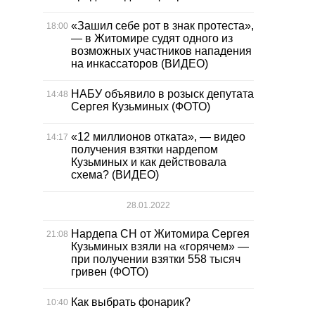
«Зашил себе рот в знак протеста»,
18:00
— в Житомире судят одного из
возможных участников нападения
на инкассаторов (ВИДЕО)
НАБУ объявило в розыск депутата
14:48
Сергея Кузьминых (ФОТО)
«12 миллионов отката», — видео
14:17
получения взятки нардепом
Кузьминых и как действовала
схема? (ВИДЕО)
28.01.2022
Нардепа СН от Житомира Сергея
21:08
Кузьминых взяли на «горячем» —
при получении взятки 558 тысяч
гривен (ФОТО)
Как выбрать фонарик?
10:40