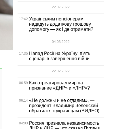
22.07.2022
Українським пенсіонерам
17:42
нададуть додаткову грошову
допомогу — як і де отримати?
04.03.2022
Напад Росії на Україну: п'ять
17:35
сценаріїв завершення війни
22.02.2022
Как отреагировал мир на
06:59
признание «ДНР» и «ЛНР»?
«Не должны и не отдадим», —
06:14
президент Владимир Зеленский
обратился к украинцам (ВИДЕО)
Россия признала независимость
04:03
ДНР и ЛНР — что сказал Путин и