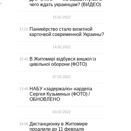
чего ждать украинцам? (ВИДЕО)
15.02.2022
Паникёрство стало визитной
17:22
карточкой современной Украины?
14.02.2022
В Житомирі відбувся вишкіл із
12:45
цивільної оборони (ФОТО)
07.02.2022
НАБУ «задержало» нардепа
13:40
Сергея Кузьминых (ФОТО) /
ОБНОВЛЕНО
03.02.2022
Дистанционку в Житомире
18:56
продлили до 11 февраля