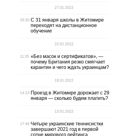
27.01.2022
С 31 января школы в Житомире
20:30
переходят на дистанционное
обучение
22.01.2022
«Без масок и сертификатов», —
11:35
почему Британия резко смягчает
карантин и чего ждать украинцам?
19.01.2022
Проезд в Житомире дорожает с 29
14:23
января — сколько будем платить?
13.01.2022
Четыре украинские теннисистки
17:49
завершают 2021 год в первой
сотне мирового рейтинга