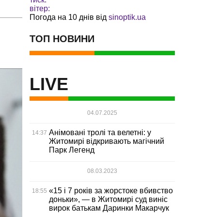
вітер:
Погода на 10 днів від
sinoptik.ua
ТОП НОВИНИ
LIVE
04.07.2025
Анімовані тролі та велетні: у
14:37
Житомирі відкривають магічний
Парк Легенд
08.03.2023
«15 і 7 років за жорстоке вбивство
18:55
доньки», — в Житомирі суд виніс
вирок батькам Даринки Макарчук