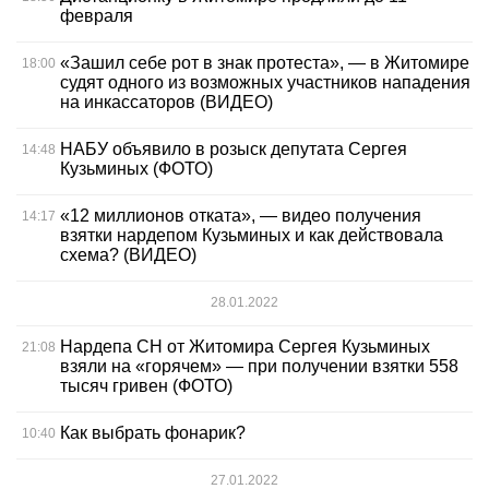
февраля
«Зашил себе рот в знак протеста», — в Житомире
18:00
судят одного из возможных участников нападения
на инкассаторов (ВИДЕО)
НАБУ объявило в розыск депутата Сергея
14:48
Кузьминых (ФОТО)
«12 миллионов отката», — видео получения
14:17
взятки нардепом Кузьминых и как действовала
схема? (ВИДЕО)
28.01.2022
Нардепа СН от Житомира Сергея Кузьминых
21:08
взяли на «горячем» — при получении взятки 558
тысяч гривен (ФОТО)
Как выбрать фонарик?
10:40
27.01.2022