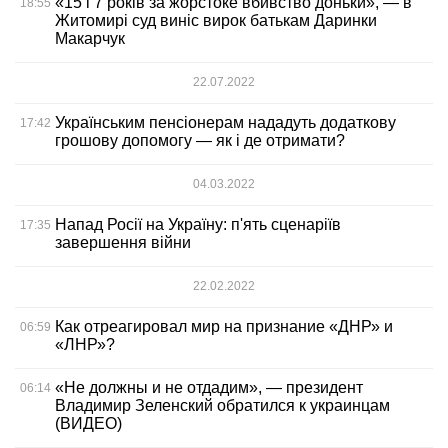
«15 і 7 років за жорстоке вбивство доньки», — в
18:55
Житомирі суд виніс вирок батькам Даринки
Макарчук
22.07.2022
Українським пенсіонерам нададуть додаткову
17:42
грошову допомогу — як і де отримати?
04.03.2022
Напад Росії на Україну: п'ять сценаріїв
17:35
завершення війни
22.02.2022
Как отреагировал мир на признание «ДНР» и
06:59
«ЛНР»?
«Не должны и не отдадим», — президент
06:14
Владимир Зеленский обратился к украинцам
(ВИДЕО)