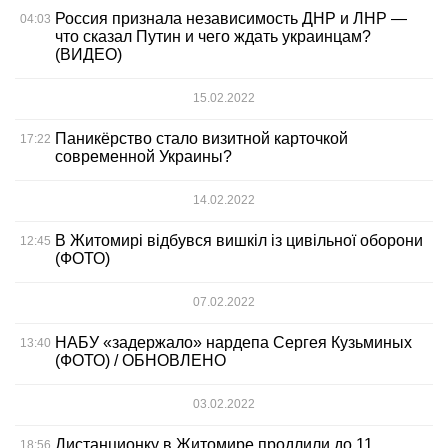
Россия признала независимость ДНР и ЛНР —
04:03
что сказал Путин и чего ждать украинцам?
(ВИДЕО)
15.02.2022
Паникёрство стало визитной карточкой
17:22
современной Украины?
14.02.2022
В Житомирі відбувся вишкіл із цивільної оборони
12:45
(ФОТО)
07.02.2022
НАБУ «задержало» нардепа Сергея Кузьминых
13:40
(ФОТО) / ОБНОВЛЕНО
03.02.2022
Дистанционку в Житомире продлили до 11
18:56