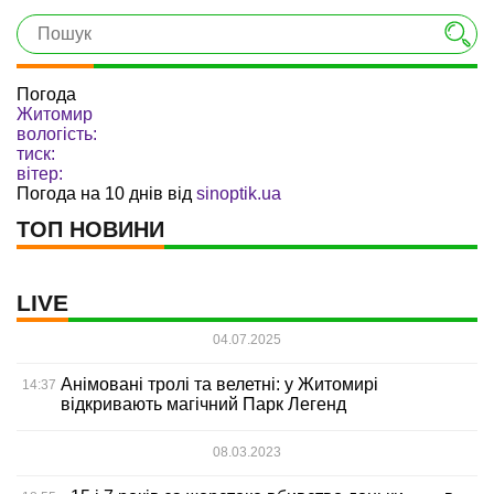
Погода
Житомир
вологість:
тиск:
вітер:
Погода на 10 днів від
sinoptik.ua
ТОП НОВИНИ
LIVE
04.07.2025
Анімовані тролі та велетні: у Житомирі
14:37
відкривають магічний Парк Легенд
08.03.2023