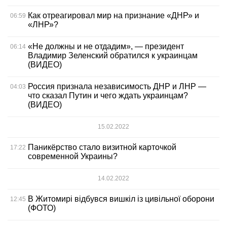
Как отреагировал мир на признание «ДНР» и
06:59
«ЛНР»?
«Не должны и не отдадим», — президент
06:14
Владимир Зеленский обратился к украинцам
(ВИДЕО)
Россия признала независимость ДНР и ЛНР —
04:03
что сказал Путин и чего ждать украинцам?
(ВИДЕО)
15.02.2022
Паникёрство стало визитной карточкой
17:22
современной Украины?
14.02.2022
В Житомирі відбувся вишкіл із цивільної оборони
12:45
(ФОТО)