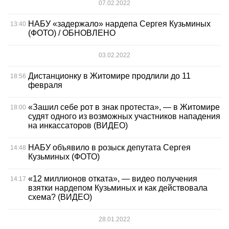
07.02.2022
НАБУ «задержало» нардепа Сергея Кузьминых
13:40
(ФОТО) / ОБНОВЛЕНО
03.02.2022
Дистанционку в Житомире продлили до 11
18:56
февраля
«Зашил себе рот в знак протеста», — в Житомире
18:00
судят одного из возможных участников нападения
на инкассаторов (ВИДЕО)
НАБУ объявило в розыск депутата Сергея
14:48
Кузьминых (ФОТО)
«12 миллионов отката», — видео получения
14:17
взятки нардепом Кузьминых и как действовала
схема? (ВИДЕО)
28.01.2022