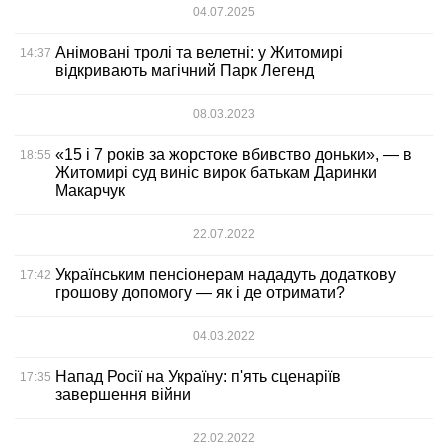
04.07.2025
Анімовані тролі та велетні: у Житомирі
14:37
відкривають магічний Парк Легенд
08.03.2023
«15 і 7 років за жорстоке вбивство доньки», — в
18:55
Житомирі суд виніс вирок батькам Даринки
Макарчук
22.07.2022
Українським пенсіонерам нададуть додаткову
17:42
грошову допомогу — як і де отримати?
04.03.2022
Напад Росії на Україну: п'ять сценаріїв
17:35
завершення війни
22.02.2022