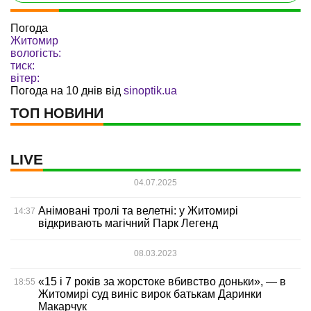
Погода
Житомир
вологість:
тиск:
вітер:
Погода на 10 днів від
sinoptik.ua
ТОП НОВИНИ
LIVE
04.07.2025
Анімовані тролі та велетні: у Житомирі
14:37
відкривають магічний Парк Легенд
08.03.2023
«15 і 7 років за жорстоке вбивство доньки», — в
18:55
Житомирі суд виніс вирок батькам Даринки
Макарчук