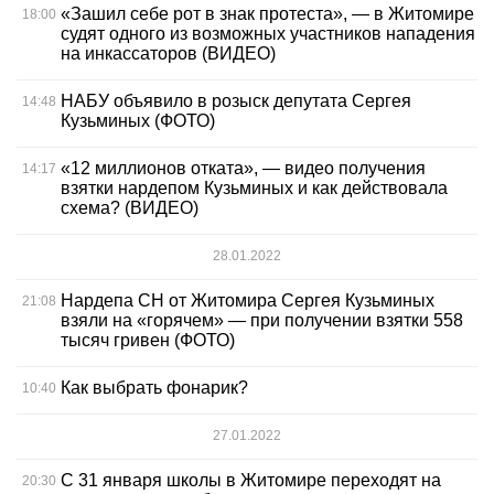
«Зашил себе рот в знак протеста», — в Житомире
18:00
судят одного из возможных участников нападения
на инкассаторов (ВИДЕО)
НАБУ объявило в розыск депутата Сергея
14:48
Кузьминых (ФОТО)
«12 миллионов отката», — видео получения
14:17
взятки нардепом Кузьминых и как действовала
схема? (ВИДЕО)
28.01.2022
Нардепа СН от Житомира Сергея Кузьминых
21:08
взяли на «горячем» — при получении взятки 558
тысяч гривен (ФОТО)
Как выбрать фонарик?
10:40
27.01.2022
С 31 января школы в Житомире переходят на
20:30