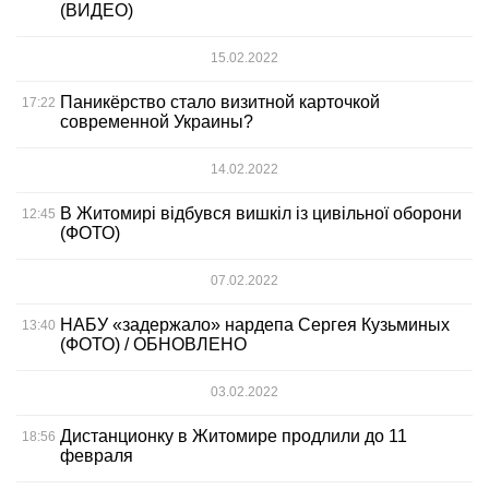
(ВИДЕО)
15.02.2022
Паникёрство стало визитной карточкой
17:22
современной Украины?
14.02.2022
В Житомирі відбувся вишкіл із цивільної оборони
12:45
(ФОТО)
07.02.2022
НАБУ «задержало» нардепа Сергея Кузьминых
13:40
(ФОТО) / ОБНОВЛЕНО
03.02.2022
Дистанционку в Житомире продлили до 11
18:56
февраля