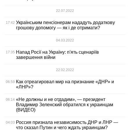
22.07.2022
Українським пенсіонерам нададуть додаткову
17:42
грошову допомогу — як і де отримати?
04.03.2022
Напад Росії на Україну: п'ять сценаріїв
17:35
завершення війни
22.02.2022
Как отреагировал мир на признание «ДНР» и
06:59
«ЛНР»?
«Не должны и не отдадим», — президент
06:14
Владимир Зеленский обратился к украинцам
(ВИДЕО)
Россия признала независимость ДНР и ЛНР —
04:03
что сказал Путин и чего ждать украинцам?