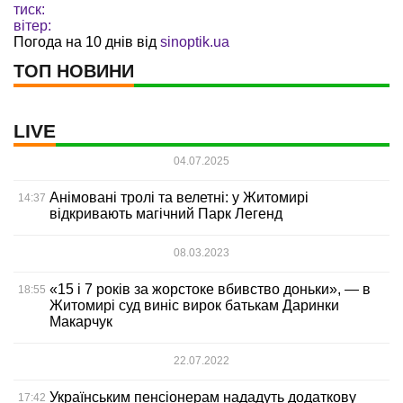
тиск:
вітер:
Погода на 10 днів від
sinoptik.ua
ТОП НОВИНИ
LIVE
04.07.2025
Анімовані тролі та велетні: у Житомирі
14:37
відкривають магічний Парк Легенд
08.03.2023
«15 і 7 років за жорстоке вбивство доньки», — в
18:55
Житомирі суд виніс вирок батькам Даринки
Макарчук
22.07.2022
Українським пенсіонерам нададуть додаткову
17:42