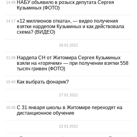
НАБУ объявило в розыск депутата Сергея
14:48
Кузьминых (ФОТО)
«12 миллионов отката», — видео получения
14:17
взятки нардепом Кузьминых и как действовала
схема? (ВИДЕО)
28.01.2022
Нардепа СН от Житомира Сергея Кузьминых
21:08
взяли на «горячем» — при получении взятки 558
тысяч гривен (ФОТО)
Как выбрать фонарик?
10:40
27.01.2022
С 31 января школы в Житомире переходят на
20:30
дистанционное обучение
22.01.2022