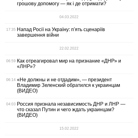
грошову допомогу — як і де отримати?
04.03.2022
Напад Росії на Україну: п'ять сценаріїв
17:35
завершення війни
22.02.2022
Как отреагировал мир на признание «ДНР» и
06:59
«ЛНР»?
«Не должны и не отдадим», — президент
06:14
Владимир Зеленский обратился к украинцам
(ВИДЕО)
Россия признала независимость ДНР и ЛНР —
04:03
что сказал Путин и чего ждать украинцам?
(ВИДЕО)
15.02.2022