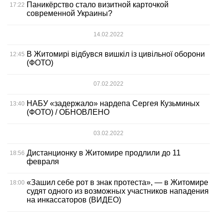
Паникёрство стало визитной карточкой
17:22
современной Украины?
14.02.2022
В Житомирі відбувся вишкіл із цивільної оборони
12:45
(ФОТО)
07.02.2022
НАБУ «задержало» нардепа Сергея Кузьминых
13:40
(ФОТО) / ОБНОВЛЕНО
03.02.2022
Дистанционку в Житомире продлили до 11
18:56
февраля
«Зашил себе рот в знак протеста», — в Житомире
18:00
судят одного из возможных участников нападения
на инкассаторов (ВИДЕО)