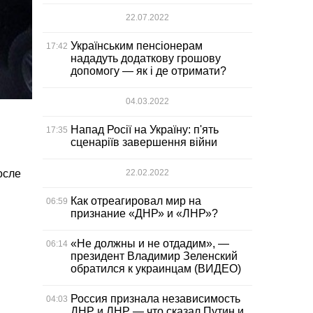
22.07.2022
Українським пенсіонерам
17:42
нададуть додаткову грошову
допомогу — як і де отримати?
04.03.2022
Напад Росії на Україну: п'ять
17:35
сценаріїв завершення війни
осле
22.02.2022
Как отреагировал мир на
06:59
признание «ДНР» и «ЛНР»?
«Не должны и не отдадим», —
06:14
президент Владимир Зеленский
обратился к украинцам (ВИДЕО)
Россия признала независимость
04:03
ДНР и ЛНР — что сказал Путин и