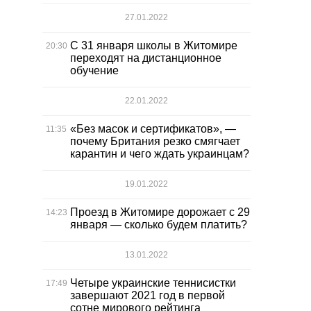
27.01.2022
С 31 января школы в Житомире
20:30
переходят на дистанционное
обучение
22.01.2022
«Без масок и сертификатов», —
11:35
почему Британия резко смягчает
карантин и чего ждать украинцам?
19.01.2022
Проезд в Житомире дорожает с 29
14:23
января — сколько будем платить?
13.01.2022
Четыре украинские теннисистки
17:49
завершают 2021 год в первой
сотне мирового рейтинга