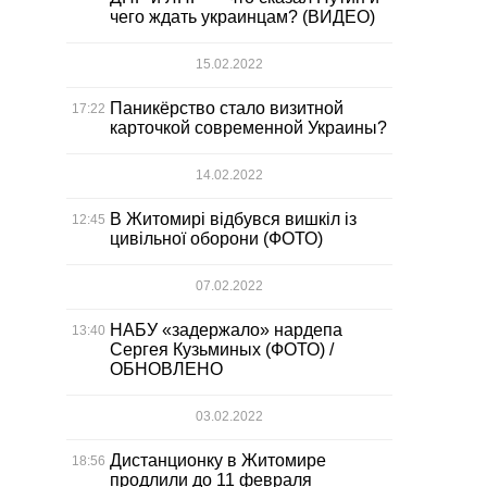
чего ждать украинцам? (ВИДЕО)
15.02.2022
Паникёрство стало визитной
17:22
карточкой современной Украины?
14.02.2022
В Житомирі відбувся вишкіл із
12:45
цивільної оборони (ФОТО)
07.02.2022
НАБУ «задержало» нардепа
13:40
Сергея Кузьминых (ФОТО) /
ОБНОВЛЕНО
03.02.2022
Дистанционку в Житомире
18:56
продлили до 11 февраля