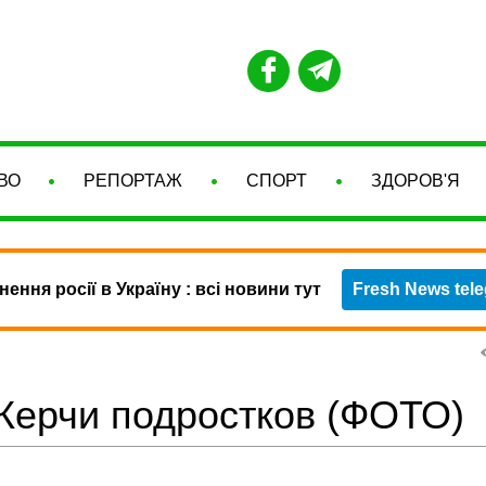
ВО
РЕПОРТАЖ
СПОРТ
ЗДОРОВ'Я
нення росії в Україну : всі новини тут
Fresh News tel
Керчи подростков (ФОТО)