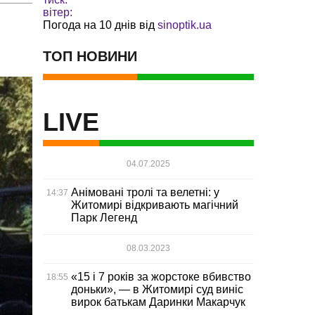
вітер:
Погода на 10 днів від
sinoptik.ua
ТОП НОВИНИ
LIVE
04.07.2025
Анімовані тролі та велетні: у
14:37
Житомирі відкривають магічний
Парк Легенд
08.03.2023
«15 і 7 років за жорстоке вбивство
18:55
доньки», — в Житомирі суд виніс
вирок батькам Даринки Макарчук