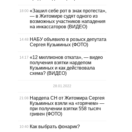
«Зашил себе рот в знак протеста»,
18:00
— в Житомире судят одного из
возможных участников нападения
на инкассаторов (ВИДЕО)
НАБУ объявило в розыск депутата
14:48
Сергея Кузьминых (ФОТО)
«12 миллионов отката», — видео
14:17
получения взятки нардепом
Кузьминых и как действовала
схема? (ВИДЕО)
28.01.2022
Нардепа СН от Житомира Сергея
21:08
Кузьминых взяли на «горячем» —
при получении взятки 558 тысяч
гривен (ФОТО)
Как выбрать фонарик?
10:40