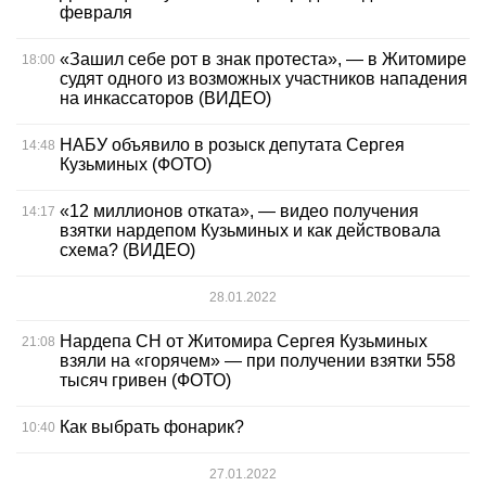
февраля
«Зашил себе рот в знак протеста», — в Житомире
18:00
судят одного из возможных участников нападения
на инкассаторов (ВИДЕО)
НАБУ объявило в розыск депутата Сергея
14:48
Кузьминых (ФОТО)
«12 миллионов отката», — видео получения
14:17
взятки нардепом Кузьминых и как действовала
схема? (ВИДЕО)
28.01.2022
Нардепа СН от Житомира Сергея Кузьминых
21:08
взяли на «горячем» — при получении взятки 558
тысяч гривен (ФОТО)
Как выбрать фонарик?
10:40
27.01.2022