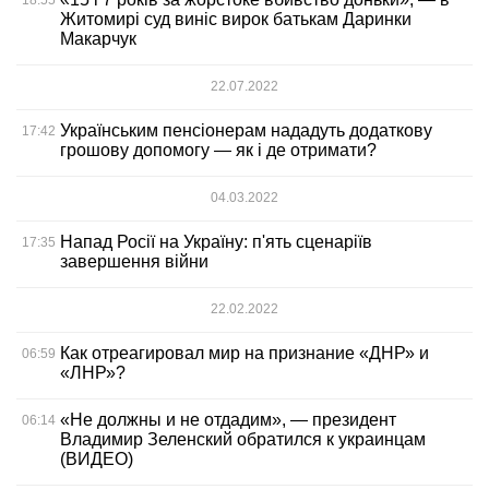
Житомирі суд виніс вирок батькам Даринки
Макарчук
22.07.2022
Українським пенсіонерам нададуть додаткову
17:42
грошову допомогу — як і де отримати?
04.03.2022
Напад Росії на Україну: п'ять сценаріїв
17:35
завершення війни
22.02.2022
Как отреагировал мир на признание «ДНР» и
06:59
«ЛНР»?
«Не должны и не отдадим», — президент
06:14
Владимир Зеленский обратился к украинцам
(ВИДЕО)