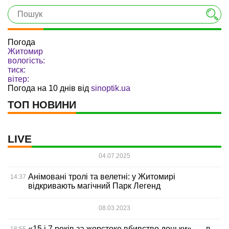
Погода
Житомир
вологість:
тиск:
вітер:
Погода на 10 днів від
sinoptik.ua
ТОП НОВИНИ
LIVE
04.07.2025
Анімовані тролі та велетні: у Житомирі
14:37
відкривають магічний Парк Легенд
08.03.2023
«15 і 7 років за жорстоке вбивство доньки», — в
18:55