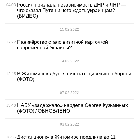
Россия признала независимость ДНР и ЛНР —
04:03
что сказал Путин и чего ждать украинцам?
(ВИДЕО)
15.02.2022
Паникёрство стало визитной карточкой
17:22
современной Украины?
14.02.2022
В Житомирі відбувся вишкіл із цивільної оборони
12:45
(ФОТО)
07.02.2022
НАБУ «задержало» нардепа Сергея Кузьминых
13:40
(ФОТО) / ОБНОВЛЕНО
03.02.2022
Дистанционку в Житомире продлили до 11
18:56