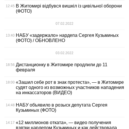
В Житомирі відбувся вишкіл із цивільної оборони
12:45
(ФОТО)
07.02.2022
НАБУ «задержало» нардепа Сергея Кузьминых
13:40
(ФОТО) / ОБНОВЛЕНО
03.02.2022
Дистанционку в Житомире продлили до 11
18:56
февраля
«Зашил себе рот в знак протеста», — в Житомире
18:00
судят одного из возможных участников нападения
на инкассаторов (ВИДЕО)
НАБУ объявило в розыск депутата Сергея
14:48
Кузьминых (ФОТО)
«12 миллионов отката», — видео получения
14:17
взятки нардепом Кузьминых и как действовала