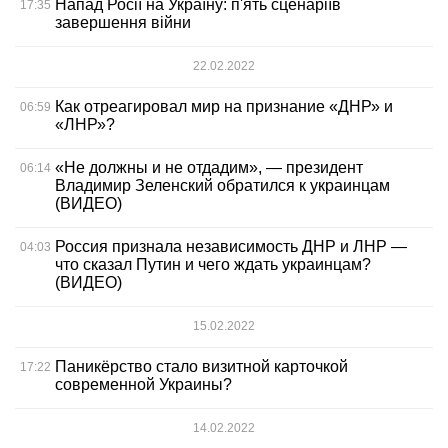
Напад Росії на Україну: п'ять сценаріїв
17:35
завершення війни
22.02.2022
Как отреагировал мир на признание «ДНР» и
06:59
«ЛНР»?
«Не должны и не отдадим», — президент
06:14
Владимир Зеленский обратился к украинцам
(ВИДЕО)
Россия признала независимость ДНР и ЛНР —
04:03
что сказал Путин и чего ждать украинцам?
(ВИДЕО)
15.02.2022
Паникёрство стало визитной карточкой
17:22
современной Украины?
14.02.2022