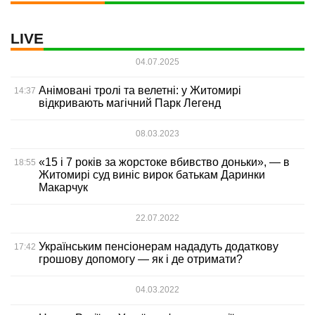
LIVE
04.07.2025
Анімовані тролі та велетні: у Житомирі
14:37
відкривають магічний Парк Легенд
08.03.2023
«15 і 7 років за жорстоке вбивство доньки», — в
18:55
Житомирі суд виніс вирок батькам Даринки
Макарчук
22.07.2022
Українським пенсіонерам нададуть додаткову
17:42
грошову допомогу — як і де отримати?
04.03.2022