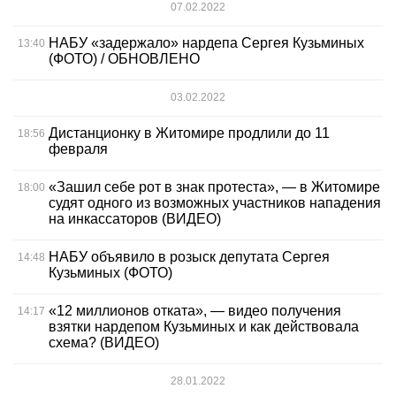
07.02.2022
НАБУ «задержало» нардепа Сергея Кузьминых
13:40
(ФОТО) / ОБНОВЛЕНО
03.02.2022
Дистанционку в Житомире продлили до 11
18:56
февраля
«Зашил себе рот в знак протеста», — в Житомире
18:00
судят одного из возможных участников нападения
на инкассаторов (ВИДЕО)
НАБУ объявило в розыск депутата Сергея
14:48
Кузьминых (ФОТО)
«12 миллионов отката», — видео получения
14:17
взятки нардепом Кузьминых и как действовала
схема? (ВИДЕО)
28.01.2022