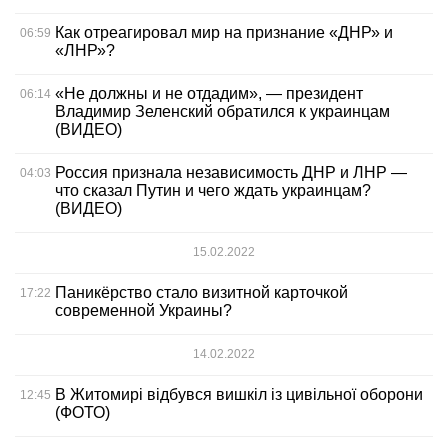
Как отреагировал мир на признание «ДНР» и
06:59
«ЛНР»?
«Не должны и не отдадим», — президент
06:14
Владимир Зеленский обратился к украинцам
(ВИДЕО)
Россия признала независимость ДНР и ЛНР —
04:03
что сказал Путин и чего ждать украинцам?
(ВИДЕО)
15.02.2022
Паникёрство стало визитной карточкой
17:22
современной Украины?
14.02.2022
В Житомирі відбувся вишкіл із цивільної оборони
12:45
(ФОТО)