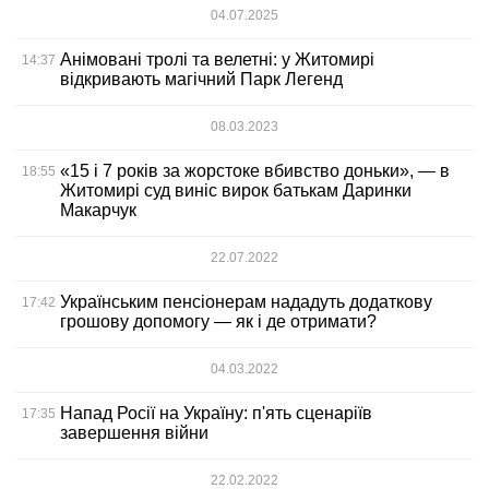
04.07.2025
Анімовані тролі та велетні: у Житомирі
14:37
відкривають магічний Парк Легенд
08.03.2023
«15 і 7 років за жорстоке вбивство доньки», — в
18:55
Житомирі суд виніс вирок батькам Даринки
Макарчук
22.07.2022
Українським пенсіонерам нададуть додаткову
17:42
грошову допомогу — як і де отримати?
04.03.2022
Напад Росії на Україну: п'ять сценаріїв
17:35
завершення війни
22.02.2022