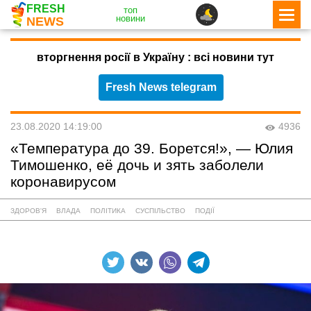
FRESH
топ
новини
NEWS
вторгнення росії в Україну : всі новини тут
Fresh News telegram
23.08.2020 14:19:00
4936
«Температура до 39. Борется!», — Юлия
Тимошенко, её дочь и зять заболели
коронавирусом
ЗДОРОВ'Я
ВЛАДА
ПОЛІТИКА
СУСПІЛЬСТВО
ПОДІЇ