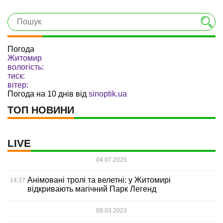
Погода
Житомир
вологість:
тиск:
вітер:
Погода на 10 днів від
sinoptik.ua
ТОП НОВИНИ
LIVE
04.07.2025
Анімовані тролі та велетні: у Житомирі
14:37
відкривають магічний Парк Легенд
08.03.2023