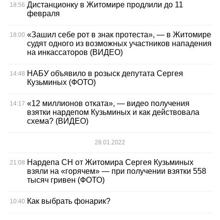
Дистанционку в Житомире продлили до 11
18:56
февраля
«Зашил себе рот в знак протеста», — в Житомире
18:00
судят одного из возможных участников нападения
на инкассаторов (ВИДЕО)
НАБУ объявило в розыск депутата Сергея
14:48
Кузьминых (ФОТО)
«12 миллионов отката», — видео получения
14:17
взятки нардепом Кузьминых и как действовала
схема? (ВИДЕО)
28.01.2022
Нардепа СН от Житомира Сергея Кузьминых
21:08
взяли на «горячем» — при получении взятки 558
тысяч гривен (ФОТО)
Как выбрать фонарик?
10:40