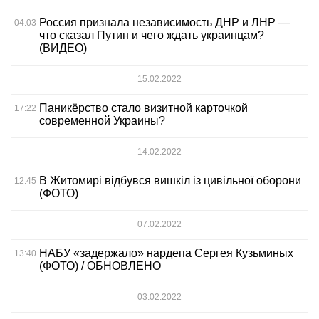
Россия признала независимость ДНР и ЛНР —
04:03
что сказал Путин и чего ждать украинцам?
(ВИДЕО)
15.02.2022
Паникёрство стало визитной карточкой
17:22
современной Украины?
14.02.2022
В Житомирі відбувся вишкіл із цивільної оборони
12:45
(ФОТО)
07.02.2022
НАБУ «задержало» нардепа Сергея Кузьминых
13:40
(ФОТО) / ОБНОВЛЕНО
03.02.2022