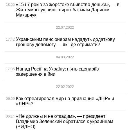
«15 і 7 років за жорстоке вбивство доньки», — в
18:55
Житомирі суд виніс вирок батькам Даринки
Макарчук
22.07.2022
Українським пенсіонерам нададуть додаткову
17:42
грошову допомогу — як і де отримати?
04.03.2022
Напад Росії на Україну: п'ять сценаріїв
17:35
завершення війни
22.02.2022
Как отреагировал мир на признание «ДНР» и
06:59
«ЛНР»?
«Не должны и не отдадим», — президент
06:14
Владимир Зеленский обратился к украинцам
(ВИДЕО)