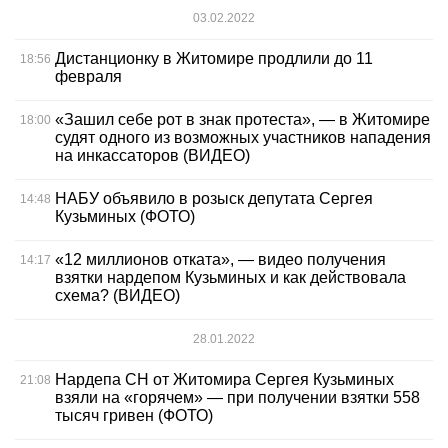
03.02.2022
Дистанционку в Житомире продлили до 11
18:56
февраля
«Зашил себе рот в знак протеста», — в Житомире
18:00
судят одного из возможных участников нападения
на инкассаторов (ВИДЕО)
НАБУ объявило в розыск депутата Сергея
14:48
Кузьминых (ФОТО)
«12 миллионов отката», — видео получения
14:17
взятки нардепом Кузьминых и как действовала
схема? (ВИДЕО)
28.01.2022
Нардепа СН от Житомира Сергея Кузьминых
21:08
взяли на «горячем» — при получении взятки 558
тысяч гривен (ФОТО)