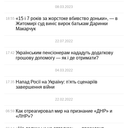
08.03.2023
«15 і 7 років за жорстоке вбивство доньки», — в
18:55
Житомирі суд виніс вирок батькам Даринки
Макарчук
22.07.2022
Українським пенсіонерам нададуть додаткову
17:42
грошову допомогу — як і де отримати?
04.03.2022
Напад Росії на Україну: п'ять сценаріїв
17:35
завершення війни
22.02.2022
Как отреагировал мир на признание «ДНР» и
06:59
«ЛНР»?