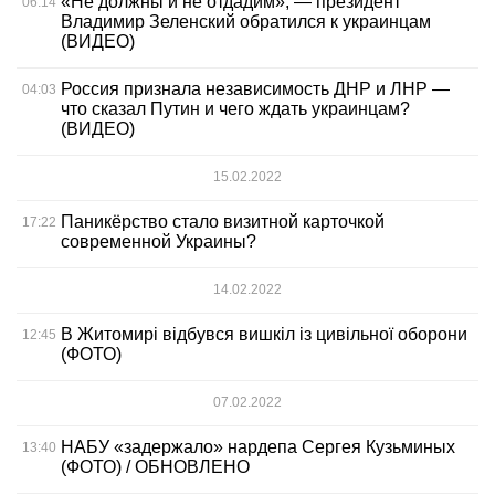
«Не должны и не отдадим», — президент
06:14
Владимир Зеленский обратился к украинцам
(ВИДЕО)
Россия признала независимость ДНР и ЛНР —
04:03
что сказал Путин и чего ждать украинцам?
(ВИДЕО)
15.02.2022
Паникёрство стало визитной карточкой
17:22
современной Украины?
14.02.2022
В Житомирі відбувся вишкіл із цивільної оборони
12:45
(ФОТО)
07.02.2022
НАБУ «задержало» нардепа Сергея Кузьминых
13:40
(ФОТО) / ОБНОВЛЕНО