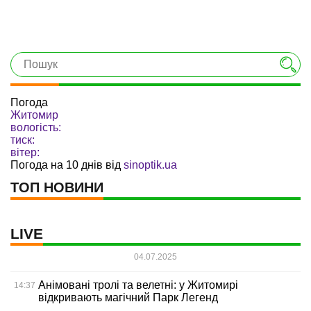
Погода
Житомир
вологість:
тиск:
вітер:
Погода на 10 днів від
sinoptik.ua
ТОП НОВИНИ
LIVE
04.07.2025
Анімовані тролі та велетні: у Житомирі
14:37
відкривають магічний Парк Легенд