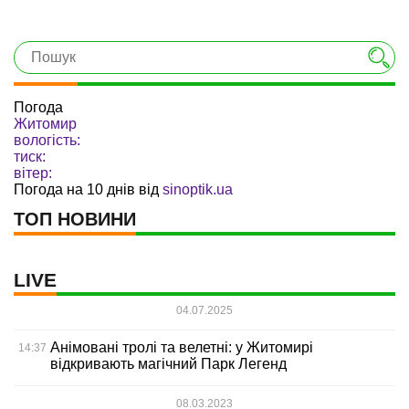
Погода
Житомир
вологість:
тиск:
вітер:
Погода на 10 днів від
sinoptik.ua
ТОП НОВИНИ
LIVE
04.07.2025
Анімовані тролі та велетні: у Житомирі
14:37
відкривають магічний Парк Легенд
08.03.2023