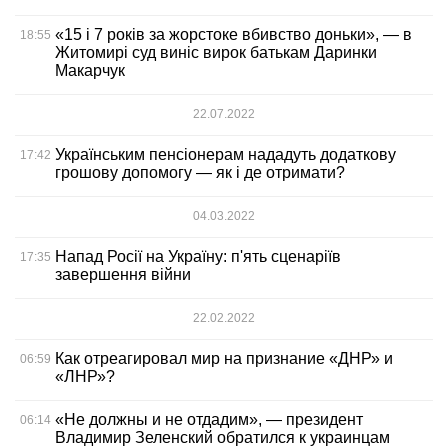
«15 і 7 років за жорстоке вбивство доньки», — в
18:55
Житомирі суд виніс вирок батькам Даринки
Макарчук
22.07.2022
Українським пенсіонерам нададуть додаткову
17:42
грошову допомогу — як і де отримати?
04.03.2022
Напад Росії на Україну: п'ять сценаріїв
17:35
завершення війни
22.02.2022
Как отреагировал мир на признание «ДНР» и
06:59
«ЛНР»?
«Не должны и не отдадим», — президент
06:14
Владимир Зеленский обратился к украинцам