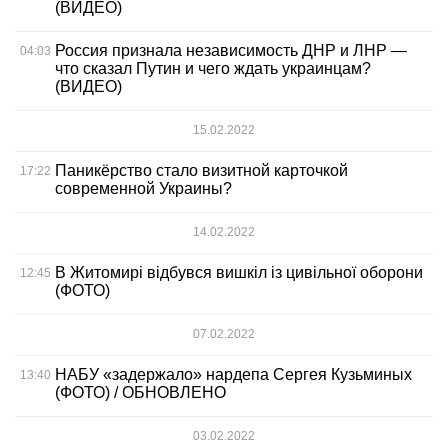
(ВИДЕО)
Россия признала независимость ДНР и ЛНР —
04:03
что сказал Путин и чего ждать украинцам?
(ВИДЕО)
15.02.2022
Паникёрство стало визитной карточкой
17:22
современной Украины?
14.02.2022
В Житомирі відбувся вишкіл із цивільної оборони
12:45
(ФОТО)
07.02.2022
НАБУ «задержало» нардепа Сергея Кузьминых
13:40
(ФОТО) / ОБНОВЛЕНО
03.02.2022