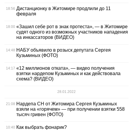
Дистанционку в Житомире продлили до 11
18:56
февраля
«Зашил себе рот в знак протеста», — в Житомире
18:00
судят одного из возможных участников нападения
на инкассаторов (ВИДЕО)
НАБУ объявило в розыск депутата Сергея
14:48
Кузьминых (ФОТО)
«12 миллионов отката», — видео получения
14:17
взятки нардепом Кузьминых и как действовала
схема? (ВИДЕО)
28.01.2022
Нардепа СН от Житомира Сергея Кузьминых
21:08
взяли на «горячем» — при получении взятки 558
тысяч гривен (ФОТО)
Как выбрать фонарик?
10:40