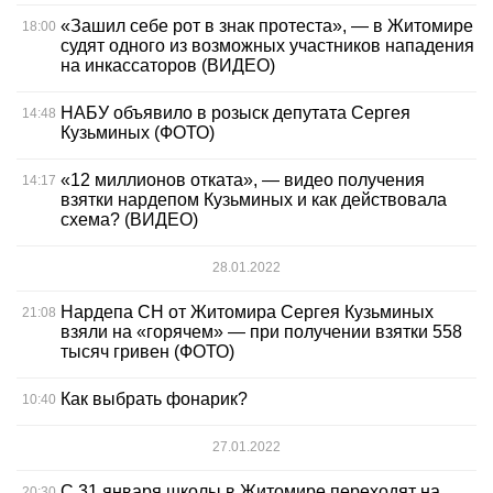
«Зашил себе рот в знак протеста», — в Житомире
18:00
судят одного из возможных участников нападения
на инкассаторов (ВИДЕО)
НАБУ объявило в розыск депутата Сергея
14:48
Кузьминых (ФОТО)
«12 миллионов отката», — видео получения
14:17
взятки нардепом Кузьминых и как действовала
схема? (ВИДЕО)
28.01.2022
Нардепа СН от Житомира Сергея Кузьминых
21:08
взяли на «горячем» — при получении взятки 558
тысяч гривен (ФОТО)
Как выбрать фонарик?
10:40
27.01.2022
С 31 января школы в Житомире переходят на
20:30