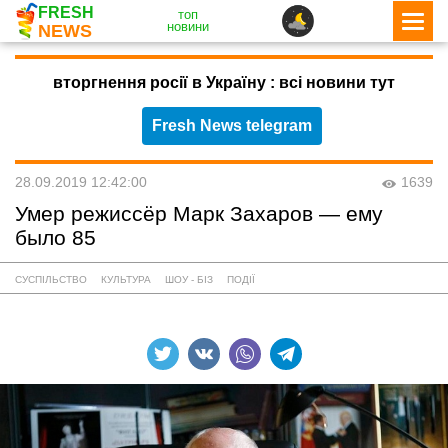
FRESH
топ
новини
NEWS
вторгнення росії в Україну : всі новини тут
Fresh News telegram
28.09.2019 12:42:00
1639
Умер режиссёр Марк Захаров — ему
было 85
СУСПІЛЬСТВО
КУЛЬТУРА
ШОУ - БІЗ
ПОДІЇ