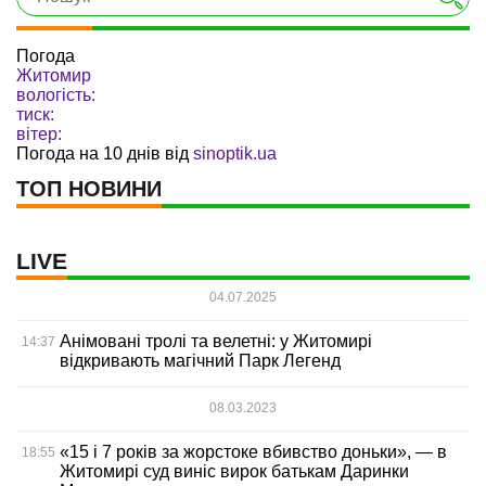
Погода
Житомир
вологість:
тиск:
вітер:
Погода на 10 днів від
sinoptik.ua
ТОП НОВИНИ
LIVE
04.07.2025
Анімовані тролі та велетні: у Житомирі
14:37
відкривають магічний Парк Легенд
08.03.2023
«15 і 7 років за жорстоке вбивство доньки», — в
18:55
Житомирі суд виніс вирок батькам Даринки