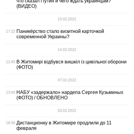
что сказал Путин и чего ждать украинцам?
(ВИДЕО)
15.02.2022
Паникёрство стало визитной карточкой
17:22
современной Украины?
14.02.2022
В Житомирі відбувся вишкіл із цивільної оборони
12:45
(ФОТО)
07.02.2022
НАБУ «задержало» нардепа Сергея Кузьминых
13:40
(ФОТО) / ОБНОВЛЕНО
03.02.2022
Дистанционку в Житомире продлили до 11
18:56
февраля