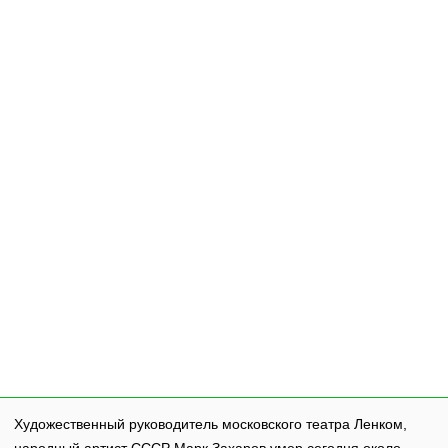
Художественный руководитель московского театра Ленком,
народный артист СССР Марк Захаров умер сегодня около