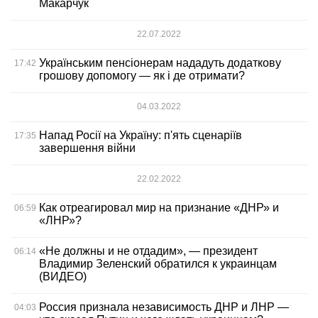
Макарчук
22.07.2022
Українським пенсіонерам нададуть додаткову
17:42
грошову допомогу — як і де отримати?
04.03.2022
Напад Росії на Україну: п'ять сценаріїв
17:35
завершення війни
22.02.2022
Как отреагировал мир на признание «ДНР» и
06:59
«ЛНР»?
«Не должны и не отдадим», — президент
06:14
Владимир Зеленский обратился к украинцам
(ВИДЕО)
Россия признала независимость ДНР и ЛНР —
04:03