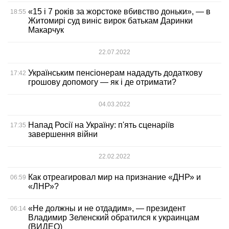
«15 і 7 років за жорстоке вбивство доньки», — в
18:55
Житомирі суд виніс вирок батькам Даринки
Макарчук
22.07.2022
Українським пенсіонерам нададуть додаткову
17:42
грошову допомогу — як і де отримати?
04.03.2022
Напад Росії на Україну: п'ять сценаріїв
17:35
завершення війни
22.02.2022
Как отреагировал мир на признание «ДНР» и
06:59
«ЛНР»?
«Не должны и не отдадим», — президент
06:14
Владимир Зеленский обратился к украинцам
(ВИДЕО)