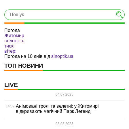
Погода
Житомир
вологість:
тиск:
вітер:
Погода на 10 днів від
sinoptik.ua
ТОП НОВИНИ
LIVE
04.07.2025
Анімовані тролі та велетні: у Житомирі
14:37
відкривають магічний Парк Легенд
08.03.2023