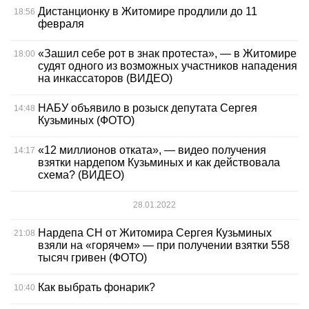
Дистанционку в Житомире продлили до 11
18:56
февраля
«Зашил себе рот в знак протеста», — в Житомире
18:00
судят одного из возможных участников нападения
на инкассаторов (ВИДЕО)
НАБУ объявило в розыск депутата Сергея
14:48
Кузьминых (ФОТО)
«12 миллионов отката», — видео получения
14:17
взятки нардепом Кузьминых и как действовала
схема? (ВИДЕО)
28.01.2022
Нардепа СН от Житомира Сергея Кузьминых
21:08
взяли на «горячем» — при получении взятки 558
тысяч гривен (ФОТО)
Как выбрать фонарик?
10:40