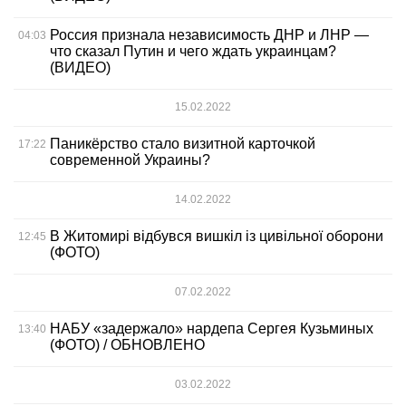
Россия признала независимость ДНР и ЛНР —
04:03
что сказал Путин и чего ждать украинцам?
(ВИДЕО)
15.02.2022
Паникёрство стало визитной карточкой
17:22
современной Украины?
14.02.2022
В Житомирі відбувся вишкіл із цивільної оборони
12:45
(ФОТО)
07.02.2022
НАБУ «задержало» нардепа Сергея Кузьминых
13:40
(ФОТО) / ОБНОВЛЕНО
03.02.2022