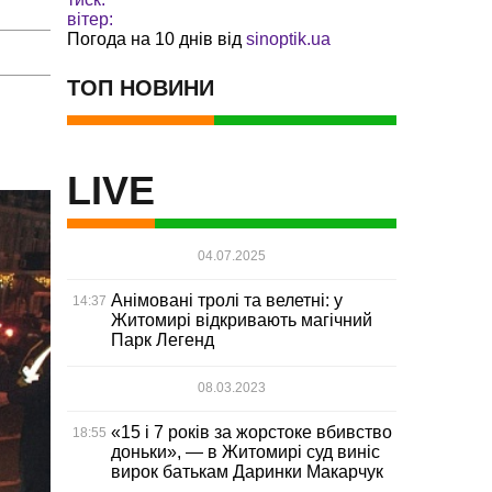
вітер:
Погода на 10 днів від
sinoptik.ua
ТОП НОВИНИ
LIVE
04.07.2025
Анімовані тролі та велетні: у
14:37
Житомирі відкривають магічний
Парк Легенд
08.03.2023
«15 і 7 років за жорстоке вбивство
18:55
доньки», — в Житомирі суд виніс
вирок батькам Даринки Макарчук