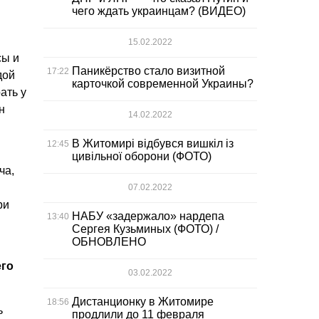
чего ждать украинцам? (ВИДЕО)
15.02.2022
сы и
Паникёрство стало визитной
17:22
дой
карточкой современной Украины?
ать у
н
14.02.2022
В Житомирі відбувся вишкіл із
12:45
цивільної оборони (ФОТО)
ча,
07.02.2022
ри
НАБУ «задержало» нардепа
13:40
Сергея Кузьминых (ФОТО) /
ОБНОВЛЕНО
его
03.02.2022
Дистанционку в Житомире
18:56
ь
продлили до 11 февраля