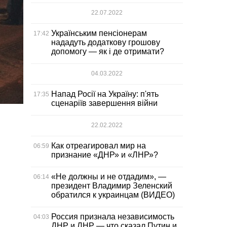
22.07.2022
Українським пенсіонерам
17:42
нададуть додаткову грошову
допомогу — як і де отримати?
04.03.2022
Напад Росії на Україну: п'ять
17:35
сценаріїв завершення війни
22.02.2022
Как отреагировал мир на
06:59
признание «ДНР» и «ЛНР»?
«Не должны и не отдадим», —
06:14
президент Владимир Зеленский
обратился к украинцам (ВИДЕО)
Россия признала независимость
04:03
ДНР и ЛНР — что сказал Путин и