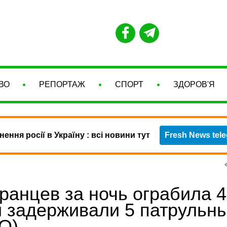
ВО
РЕПОРТАЖ
СПОРТ
ЗДОРОВ'Я
нення росії в Україну : всі новини тут
Fresh News tel
ранцев за ночь ограбила 4
й задерживали 5 патрульн
О)