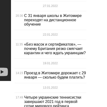
27.01.2022
С 31 января школы в Житомире
20:30
переходят на дистанционное
обучение
22.01.2022
«Без масок и сертификатов», —
11:35
почему Британия резко смягчает
карантин и чего ждать украинцам?
19.01.2022
Проезд в Житомире дорожает с 29
14:23
января — сколько будем платить?
13.01.2022
Четыре украинские теннисистки
17:49
завершают 2021 год в первой
сотне мирового рейтинга