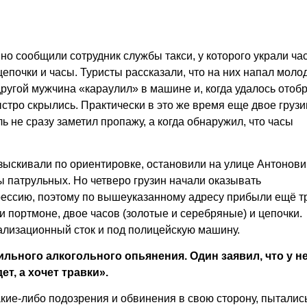
о сообщили сотрудник службы такси, у которого украли ча
цепочки и часы. Туристы рассказали, что на них напал моло
ругой мужчина «караулил» в машине и, когда удалось отобр
тро скрылись. Практически в это же время еще двое грузи
ль не сразу заметил пропажу, а когда обнаружил, что часы
зыскивали по ориентировке, остановили на улице Антонови
 патрульных. Но четверо грузин начали оказывать
рессию, поэтому по вышеуказанному адресу прибыли ещё т
 портмоне, двое часов (золотые и серебряные) и цепочки.
ализационный сток и под полицейскую машину.
ильного алкогольного опьянения. Один заявил, что у н
ет, а хочет травки».
кие-либо подозрения и обвинения в свою сторону, пыталис