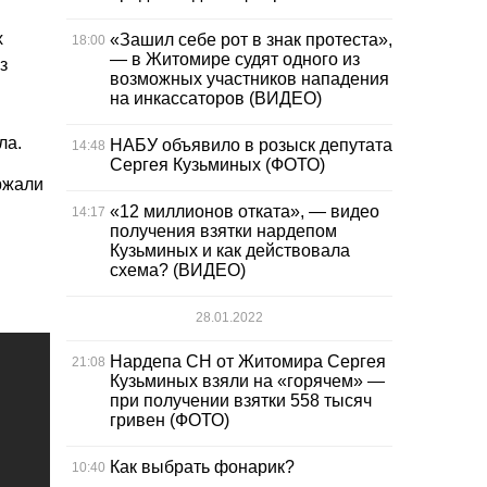
х
«Зашил себе рот в знак протеста»,
18:00
— в Житомире судят одного из
з
возможных участников нападения
на инкассаторов (ВИДЕО)
ла.
НАБУ объявило в розыск депутата
14:48
Сергея Кузьминых (ФОТО)
ржали
«12 миллионов отката», — видео
14:17
получения взятки нардепом
Кузьминых и как действовала
схема? (ВИДЕО)
28.01.2022
Нардепа СН от Житомира Сергея
21:08
Кузьминых взяли на «горячем» —
при получении взятки 558 тысяч
гривен (ФОТО)
Как выбрать фонарик?
10:40