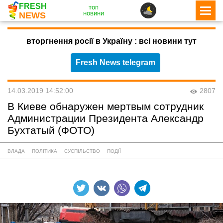
FRESH
топ
новини
NEWS
вторгнення росії в Україну : всі новини тут
Fresh News telegram
14.03.2019 14:52:00
2807
В Киеве обнаружен мертвым сотрудник
Администрации Президента Александр
Бухтатый (ФОТО)
ВЛАДА
ПОЛІТИКА
СУСПІЛЬСТВО
ПОДІЇ