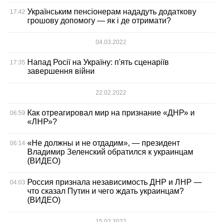
Українським пенсіонерам нададуть додаткову
17:42
грошову допомогу — як і де отримати?
04.03.2022
Напад Росії на Україну: п'ять сценаріїв
17:35
завершення війни
22.02.2022
Как отреагировал мир на признание «ДНР» и
06:59
«ЛНР»?
«Не должны и не отдадим», — президент
06:14
Владимир Зеленский обратился к украинцам
(ВИДЕО)
Россия признала независимость ДНР и ЛНР —
04:03
что сказал Путин и чего ждать украинцам?
(ВИДЕО)
15.02.2022