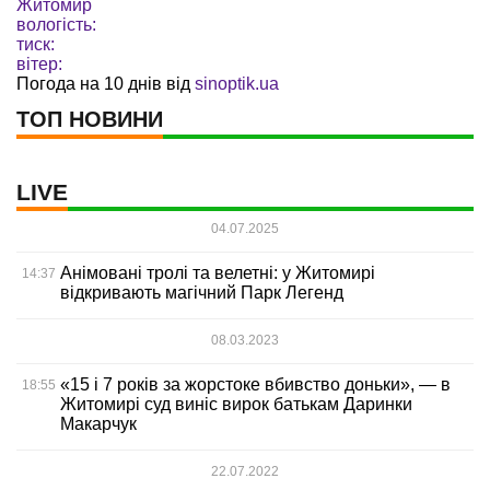
Житомир
вологість:
тиск:
вітер:
Погода на 10 днів від
sinoptik.ua
ТОП НОВИНИ
LIVE
04.07.2025
Анімовані тролі та велетні: у Житомирі
14:37
відкривають магічний Парк Легенд
08.03.2023
«15 і 7 років за жорстоке вбивство доньки», — в
18:55
Житомирі суд виніс вирок батькам Даринки
Макарчук
22.07.2022