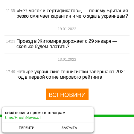
«Без масок и сертификатов», — почему Британия
11:35
резко смягчает карантин и чего ждать украинцам?
19.01.2022
Проезд в Житомире дорожает с 29 января —
14:23
сколько будем платить?
13.01.2022
Четыре украинские теннисистки завершают 2021
17:49
год в первой сотне мирового рейтинга
ВСІ НОВИНИ
свіжі новини прямо в телеграм
t.me/FreshNewsZT
© 2018 -2021 All rights reserved
ПЕРЕЙТИ
ЗАКРЫТЬ