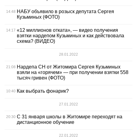
НАБУ объявило в розыск депутата Сергея
14:48
Кузьминых (ФОТО)
«12 миллионов отката», — видео получения
14:17
взятки нардепом Кузьминых и как действовала
схема? (ВИДЕО)
28.01.2022
Нардепа СН от Житомира Сергея Кузьминых
21:08
взяли на «горячем» — при получении взятки 558
тысяч гривен (ФОТО)
Как выбрать фонарик?
10:40
27.01.2022
С 31 января школы в Житомире переходят на
20:30
дистанционное обучение
22.01.2022