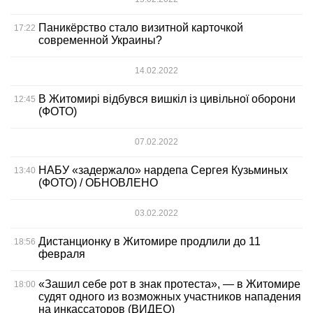
Паникёрство стало визитной карточкой
17:22
современной Украины?
14.02.2022
В Житомирі відбувся вишкіл із цивільної оборони
12:45
(ФОТО)
07.02.2022
НАБУ «задержало» нардепа Сергея Кузьминых
13:40
(ФОТО) / ОБНОВЛЕНО
03.02.2022
Дистанционку в Житомире продлили до 11
18:56
февраля
«Зашил себе рот в знак протеста», — в Житомире
18:00
судят одного из возможных участников нападения
на инкассаторов (ВИДЕО)