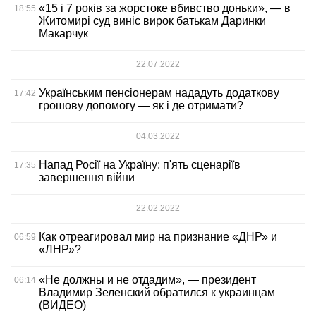
«15 і 7 років за жорстоке вбивство доньки», — в
18:55
Житомирі суд виніс вирок батькам Даринки
Макарчук
22.07.2022
Українським пенсіонерам нададуть додаткову
17:42
грошову допомогу — як і де отримати?
04.03.2022
Напад Росії на Україну: п'ять сценаріїв
17:35
завершення війни
22.02.2022
Как отреагировал мир на признание «ДНР» и
06:59
«ЛНР»?
«Не должны и не отдадим», — президент
06:14
Владимир Зеленский обратился к украинцам
(ВИДЕО)