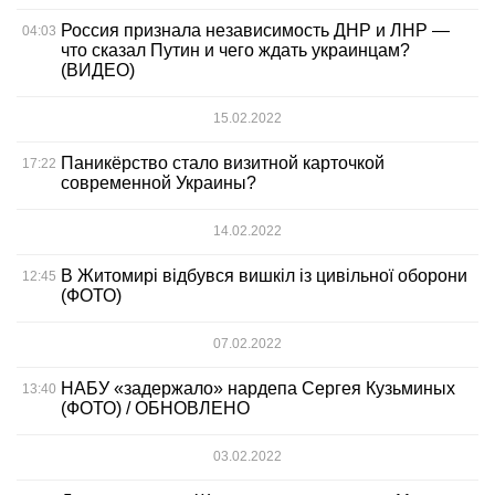
Россия признала независимость ДНР и ЛНР —
04:03
что сказал Путин и чего ждать украинцам?
(ВИДЕО)
15.02.2022
Паникёрство стало визитной карточкой
17:22
современной Украины?
14.02.2022
В Житомирі відбувся вишкіл із цивільної оборони
12:45
(ФОТО)
07.02.2022
НАБУ «задержало» нардепа Сергея Кузьминых
13:40
(ФОТО) / ОБНОВЛЕНО
03.02.2022