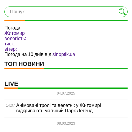
Погода
Житомир
вологість:
тиск:
вітер:
Погода на 10 днів від
sinoptik.ua
ТОП НОВИНИ
LIVE
04.07.2025
Анімовані тролі та велетні: у Житомирі
14:37
відкривають магічний Парк Легенд
08.03.2023