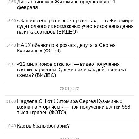
Дистанционку в Житомире продлили до 11
18:56
февраля
«Зашил себе рот в знак протеста», — в Житомире
18:00
судят одного из возможных участников нападения
на инкассаторов (ВИДЕО)
НАБУ объявило в розыск депутата Сергея
14:48
Кузьминых (ФОТО)
«12 миллионов отката», — видео получения
14:17
взятки нардепом Кузьминых и как действовала
схема? (ВИДЕО)
28.01.2022
Нардепа СН от Житомира Сергея Кузьминых
21:08
взяли на «горячем» — при получении взятки 558
тысяч гривен (ФОТО)
Как выбрать фонарик?
10:40