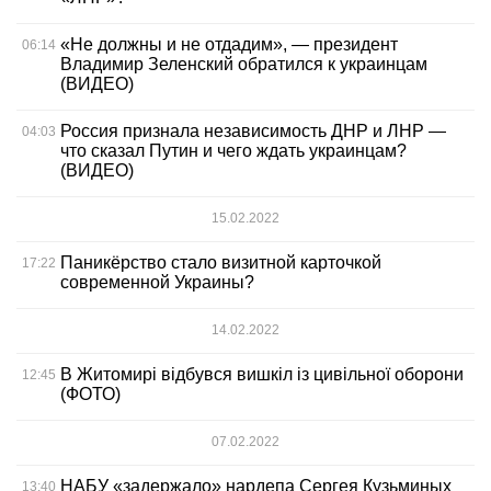
«Не должны и не отдадим», — президент
06:14
Владимир Зеленский обратился к украинцам
(ВИДЕО)
Россия признала независимость ДНР и ЛНР —
04:03
что сказал Путин и чего ждать украинцам?
(ВИДЕО)
15.02.2022
Паникёрство стало визитной карточкой
17:22
современной Украины?
14.02.2022
В Житомирі відбувся вишкіл із цивільної оборони
12:45
(ФОТО)
07.02.2022
НАБУ «задержало» нардепа Сергея Кузьминых
13:40