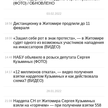
(ФОТО) / ОБНОВЛЕНО
03.02.2022
Дистанционку в Житомире продлили до 11
18:56
февраля
«Зашил себе рот в знак протеста», — в Житомире
18:00
судят одного из возможных участников нападения
на инкассаторов (ВИДЕО)
НАБУ объявило в розыск депутата Сергея
14:48
Кузьминых (ФОТО)
«12 миллионов отката», — видео получения
14:17
взятки нардепом Кузьминых и как действовала
схема? (ВИДЕО)
28.01.2022
Нардепа СН от Житомира Сергея Кузьминых
21:08
взяли на «горячем» — при получении взятки 558