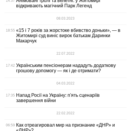
Анімовані тролі та велетні: у Житомирі
14:37
відкривають магічний Парк Легенд
08.03.2023
«15 і 7 років за жорстоке вбивство доньки», — в
18:55
Житомирі суд виніс вирок батькам Даринки
Макарчук
22.07.2022
Українським пенсіонерам нададуть додаткову
17:42
грошову допомогу — як і де отримати?
04.03.2022
Напад Росії на Україну: п'ять сценаріїв
17:35
завершення війни
22.02.2022
Как отреагировал мир на признание «ДНР» и
06:59
«ЛНР»?