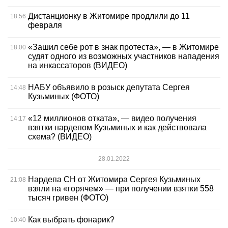
Дистанционку в Житомире продлили до 11
18:56
февраля
«Зашил себе рот в знак протеста», — в Житомире
18:00
судят одного из возможных участников нападения
на инкассаторов (ВИДЕО)
НАБУ объявило в розыск депутата Сергея
14:48
Кузьминых (ФОТО)
«12 миллионов отката», — видео получения
14:17
взятки нардепом Кузьминых и как действовала
схема? (ВИДЕО)
28.01.2022
Нардепа СН от Житомира Сергея Кузьминых
21:08
взяли на «горячем» — при получении взятки 558
тысяч гривен (ФОТО)
Как выбрать фонарик?
10:40