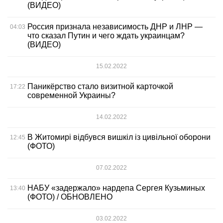
(ВИДЕО)
Россия признала независимость ДНР и ЛНР —
04:03
что сказал Путин и чего ждать украинцам?
(ВИДЕО)
15.02.2022
Паникёрство стало визитной карточкой
17:22
современной Украины?
14.02.2022
В Житомирі відбувся вишкіл із цивільної оборони
12:45
(ФОТО)
07.02.2022
НАБУ «задержало» нардепа Сергея Кузьминых
13:40
(ФОТО) / ОБНОВЛЕНО
03.02.2022