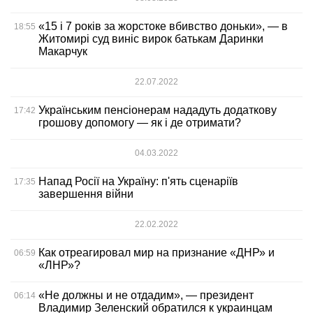
«15 і 7 років за жорстоке вбивство доньки», — в
18:55
Житомирі суд виніс вирок батькам Даринки
Макарчук
22.07.2022
Українським пенсіонерам нададуть додаткову
17:42
грошову допомогу — як і де отримати?
04.03.2022
Напад Росії на Україну: п'ять сценаріїв
17:35
завершення війни
22.02.2022
Как отреагировал мир на признание «ДНР» и
06:59
«ЛНР»?
«Не должны и не отдадим», — президент
06:14
Владимир Зеленский обратился к украинцам