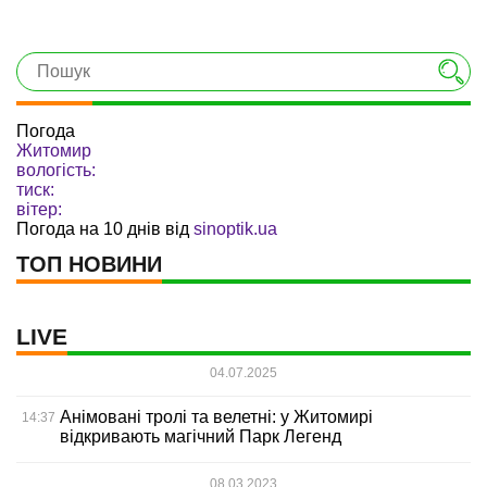
Погода
Житомир
вологість:
тиск:
вітер:
Погода на 10 днів від
sinoptik.ua
ТОП НОВИНИ
LIVE
04.07.2025
Анімовані тролі та велетні: у Житомирі
14:37
відкривають магічний Парк Легенд
08.03.2023