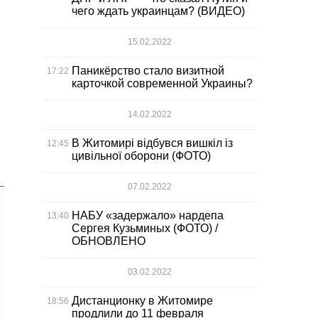
чего ждать украинцам? (ВИДЕО)
15.02.2022
Паникёрство стало визитной
17:22
карточкой современной Украины?
14.02.2022
В Житомирі відбувся вишкіл із
12:45
цивільної оборони (ФОТО)
07.02.2022
НАБУ «задержало» нардепа
13:40
Сергея Кузьминых (ФОТО) /
ОБНОВЛЕНО
03.02.2022
Дистанционку в Житомире
18:56
продлили до 11 февраля