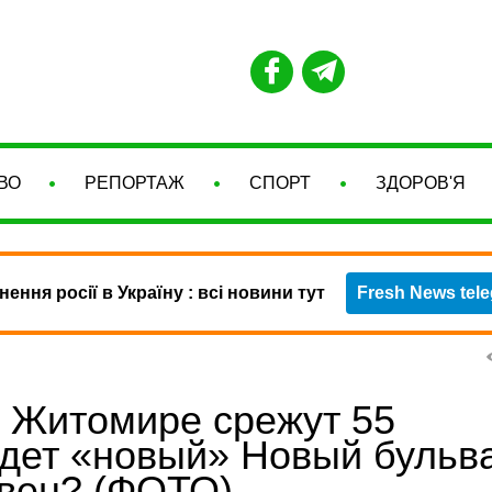
ВО
РЕПОРТАЖ
СПОРТ
ЗДОРОВ'Я
нення росії в Україну : всі новини тут
Fresh News tel
 Житомире срежут 55
удет «новый» Новый бульв
ивен? (ФОТО)