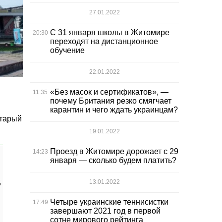
27.01.2022
С 31 января школы в Житомире
20:30
переходят на дистанционное
обучение
22.01.2022
«Без масок и сертификатов», —
11:35
почему Британия резко смягчает
карантин и чего ждать украинцам?
старый
19.01.2022
Проезд в Житомире дорожает с 29
14:23
января — сколько будем платить?
,
13.01.2022
Четыре украинские теннисистки
17:49
завершают 2021 год в первой
сотне мирового рейтинга