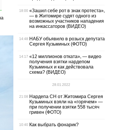
«Зашил себе рот в знак протеста»,
18:00
— в Житомире судят одного из
на
возможных участников нападения
на инкассаторов (ВИДЕО)
НАБУ объявило в розыск депутата
14:48
Сергея Кузьминых (ФОТО)
«12 миллионов отката», — видео
14:17
получения взятки нардепом
Кузьминых и как действовала
схема? (ВИДЕО)
28.01.2022
Нардепа СН от Житомира Сергея
21:08
Кузьминых взяли на «горячем» —
при получении взятки 558 тысяч
гривен (ФОТО)
Как выбрать фонарик?
10:40