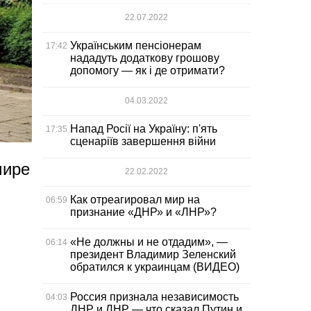
22.07.2022
Українським пенсіонерам
17:42
нададуть додаткову грошову
допомогу — як і де отримати?
04.03.2022
Напад Росії на Україну: п'ять
17:35
сценаріїв завершення війни
мире
22.02.2022
Как отреагировал мир на
06:59
признание «ДНР» и «ЛНР»?
«Не должны и не отдадим», —
06:14
президент Владимир Зеленский
обратился к украинцам (ВИДЕО)
Россия признала независимость
04:03
ДНР и ЛНР — что сказал Путин и