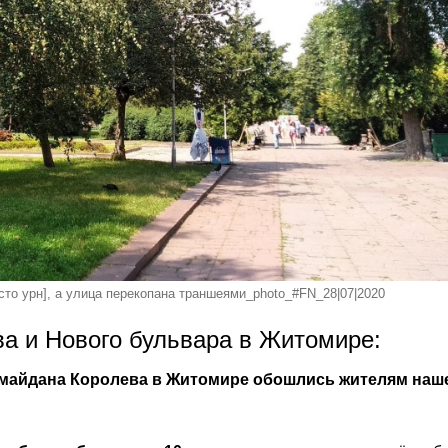
сто урн], а улица перекопана траншеями_photo_#FN_28|07|2020
а и Нового бульвара в Житомире:
 майдана Королева в Житомире обошлись жителям наш