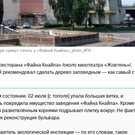
ре срежут тополь у «Файной Кнайпы»_photo_#FN
 ресторана «Файна Кнайпа» /около кинотеатра «Жовтень»/.
ий рекомендовал сделать дерево заповедным — как самый 
 состоянии. 02 июля [с тополя] упала большая ветка, и
шь повредила имущество заведения «Файна Кнайпа». Кроме
 и разветвлённым корнями подрывает плитку вокруг. Не факт
тся реконструкция бульвара.
витель экологической инспекции — по его словам, такое