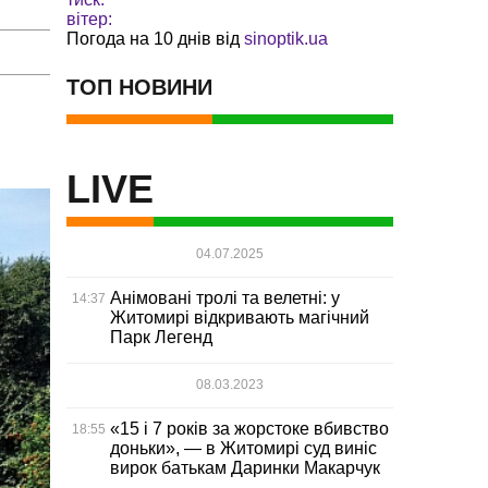
вітер:
Погода на 10 днів від
sinoptik.ua
ТОП НОВИНИ
LIVE
04.07.2025
Анімовані тролі та велетні: у
14:37
Житомирі відкривають магічний
Парк Легенд
08.03.2023
«15 і 7 років за жорстоке вбивство
18:55
доньки», — в Житомирі суд виніс
вирок батькам Даринки Макарчук